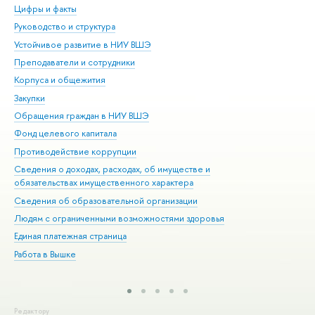
Цифры и факты
Ли
Руководство и структура
Дов
Устойчивое развитие в НИУ ВШЭ
Ол
Преподаватели и сотрудники
При
Корпуса и общежития
Вы
Закупки
При
Обращения граждан в НИУ ВШЭ
Ас
Фонд целевого капитала
До
Противодействие коррупции
Цен
Сведения о доходах, расходах, об имуществе и
Би
обязательствах имущественного характера
Об
Сведения об образовательной организации
Обр
Людям с ограниченными возможностями здоровья
Единая платежная страница
Работа в Вышке
Редактору