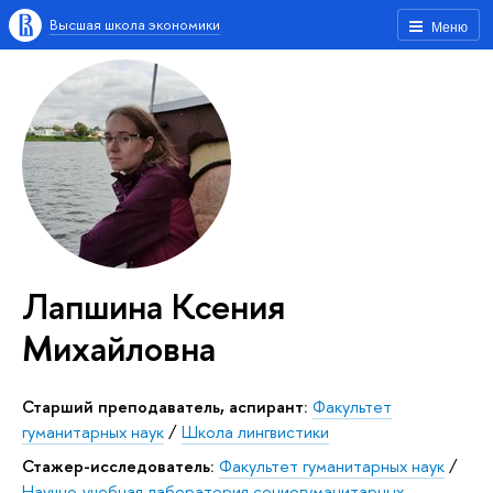
Высшая школа экономики
Меню
Лапшина Ксения
Михайловна
Старший преподаватель, аспирант:
Факультет
гуманитарных наук
/
Школа лингвистики
Стажер-исследователь:
Факультет гуманитарных наук
/
Научно-учебная лаборатория социогуманитарных