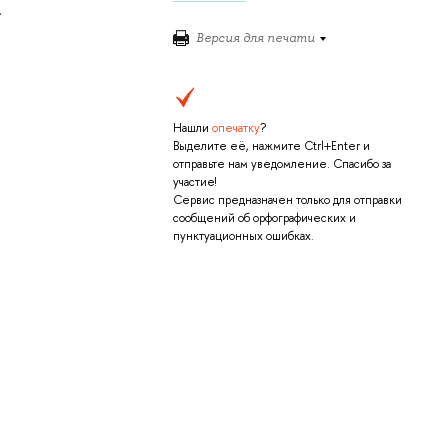
.
Версия для печати
Нашли
опечатку
?
Выделите её, нажмите Ctrl+Enter и
отправьте нам уведомление. Спасибо за
участие!
Сервис предназначен только для отправки
сообщений об орфографических и
пунктуационных ошибках.