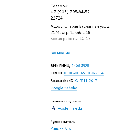
Телефон:
+7 (905) 795-84-52
22724
Адрес: Старая Басманная ул., д.
21/4, стр. 1, каб. 518
Время работы: 10-18
Расписание
SPIN РИНЦ
:
9406-3928
ORCID
:
0000-0002-0030-2864
ResearcherID
:
Q-5511-2017
Google Scholar
Блоги и соц. сети
Academia.edu
Руководитель
Климов А. А.