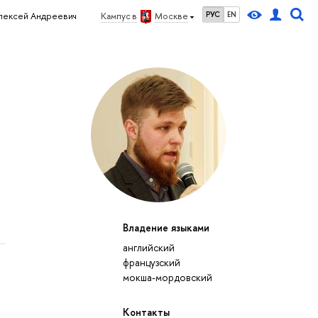
РУС
EN
лексей Андреевич
Кампус в
Москве
Владение языками
английский
французский
мокша-мордовский
Контакты