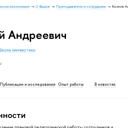
школа экономики»
О Вышке
Преподаватели и сотрудники
Козлов А
й Андреевич
Школа лингвистики
.
Публикации и исследования
Опыт работы
В новостях
нности
дение плановой педагогической работы сотрудников и