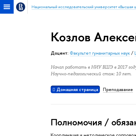
Национальный исследовательский университет «Высшая 
Козлов Алексе
Доцент:
Факультет гуманитарных наук
/
Начал работать в НИУ ВШЭ в 2017 году
Научно-педагогический стаж: 10 лет.
Домашняя страница
Преподавание
Полномочия / обяза
Координация и методическое сопровож