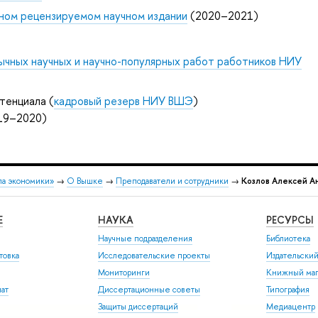
ном рецензируемом научном издании
(2020–2021)
ычных научных и научно-популярных работ работников НИУ
тенциала (
кадровый резерв НИУ ВШЭ
)
019–2020)
ла экономики»
→
О Вышке
→
Преподаватели и сотрудники
→
Козлов Алексей А
Е
НАУКА
РЕСУРСЫ
Научные подразделения
Библиотека
товка
Исследовательские проекты
Издательски
Мониторинги
Книжный маг
иат
Диссертационные советы
Типография
Защиты диссертаций
Медиацентр