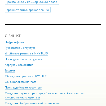
Гражданское и коммерческое право
сравнительное правоведение
О ВЫШКЕ
ОБ
Цифры и факты
Ли
Руководство и структура
Дов
Устойчивое развитие в НИУ ВШЭ
Ол
Преподаватели и сотрудники
При
Корпуса и общежития
Вы
Закупки
При
Обращения граждан в НИУ ВШЭ
Асп
Фонд целевого капитала
Доп
Противодействие коррупции
Цен
Сведения о доходах, расходах, об имуществе и обязательствах
Биз
имущественного характера
Обр
Сведения об образовательной организации
Обр