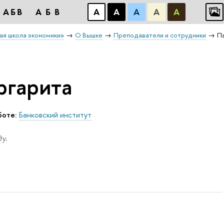
АБB
АБB
А
А
А
А
А
ая школа экономики»
О Вышке
Преподаватели и сотрудники
П
ргарита
боте:
Банковский институт
у.