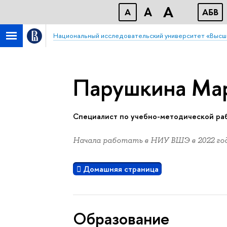
A
A
A
АБB
Национальный исследовательский университет «Высш
Парушкина Ма
Специалист по учебно-методической ра
Начала работать в НИУ ВШЭ в 2022 год
Домашняя страница
Oбразование