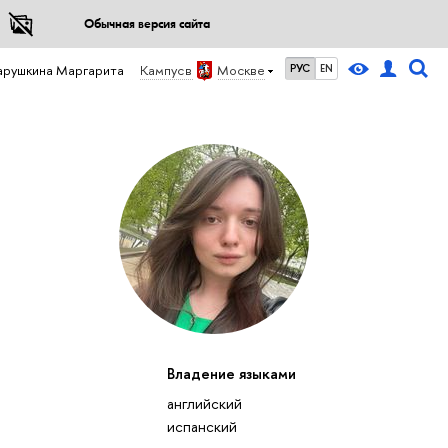
Обычная версия сайта
арушкина Маргарита
Кампус в
Москве
РУС
EN
Владение языками
английский
испанский