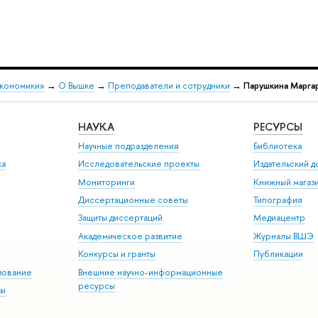
экономики»
→
О Вышке
→
Преподаватели и сотрудники
→
Парушкина Марга
НАУКА
РЕСУРСЫ
Научные подразделения
Библиотека
ка
Исследовательские проекты
Издательский 
Мониторинги
Книжный магаз
Диссертационные советы
Типография
Защиты диссертаций
Медиацентр
Академическое развитие
Журналы ВШЭ
Конкурсы и гранты
Публикации
зование
Внешние научно-информационные
ресурсы
ры
Э