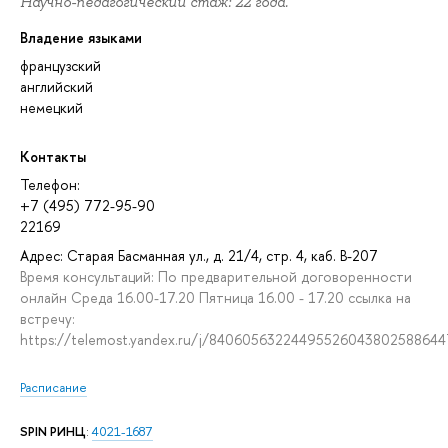
Научно-педагогический стаж: 22 года.
Владение языками
французский
английский
немецкий
Контакты
Телефон:
+7 (495) 772-95-90
22169
Адрес: Старая Басманная ул., д. 21/4, стр. 4, каб. В-207
Время консультаций: По предварительной договоренности
онлайн Среда 16.00-17.20 Пятница 16.00 - 17.20 ссылка на
встречу:
https://telemost.yandex.ru/j/8406056322449552604380258864
Расписание
SPIN РИНЦ
:
4021-1687