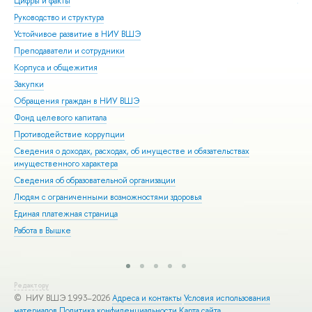
Цифры и факты
Ли
Руководство и структура
Дов
Устойчивое развитие в НИУ ВШЭ
Ол
Преподаватели и сотрудники
При
Корпуса и общежития
Вы
Закупки
При
Обращения граждан в НИУ ВШЭ
Асп
Фонд целевого капитала
Доп
Противодействие коррупции
Цен
Сведения о доходах, расходах, об имуществе и обязательствах
Биз
имущественного характера
Обр
Сведения об образовательной организации
Обр
Людям с ограниченными возможностями здоровья
Единая платежная страница
Работа в Вышке
Редактору
© НИУ ВШЭ 1993–2026
Адреса и контакты
Условия использования
материалов
Политика конфиденциальности
Карта сайта