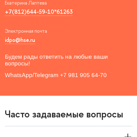
Екатерина Лаптева
+7(812)644-59-10*61263
Электронная почта
idpo@hse.ru
Будем рады ответить на любые ваши
опросы!
WhatsApp/Telegram +7 981 905 64-70
Часто задаваемые вопросы