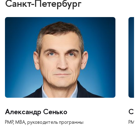
Санкт-Петербур
Александр Сенько
Се
PMP, MBA, руководитель программы
PMP,