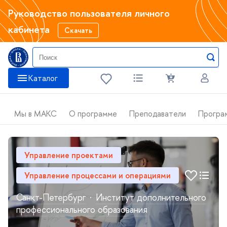
Руководство пользователя личного
кабинета
Скачать
Катало
Мы в МАКС
О программе
Преподаватели
Програ
Управление проектами
Управление процессами и операциями
Санкт-Петербур
·
Институт дополнительного
профессионального образования