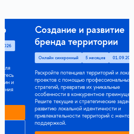
Создание и развитие
бренда территории
Онлайн синхронный
5 месяцев
01.09.2026
Раскройте потенциал территорий и локальных
проектов с помощью профессиональных бренд-
стратегий, превратив их уникальные
особенности в конкурентное преимущество.
Решите текущие и стратегические задачи по
развитию локальной идентичности и
привлекательности территорий с менторской
поддержкой.