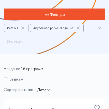
Фильтры
История
Зарубежное регионоведение
Философия
Социология
Очистить
История искусств
Психология
Нижний Новгород
Найдено:
15 программ
Вышка+
Сортировать по: