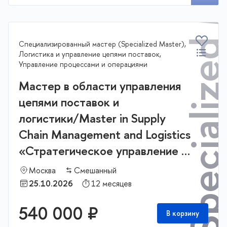
Specialized Mast
Специализированный мастер (Specialized Master),
Логистика и управление цепями поставок,
Управление процессами и операциями
Мастер в области управления
цепями поставок и
логистики/Master in Supply
Chain Management and Logistics
«Стратегическое управление и
бизнес аналитика в логистике и
Москва
Смешанный
цепях поставок»
25.10.2026
12 месяцев
540 000 ₽
В корзину