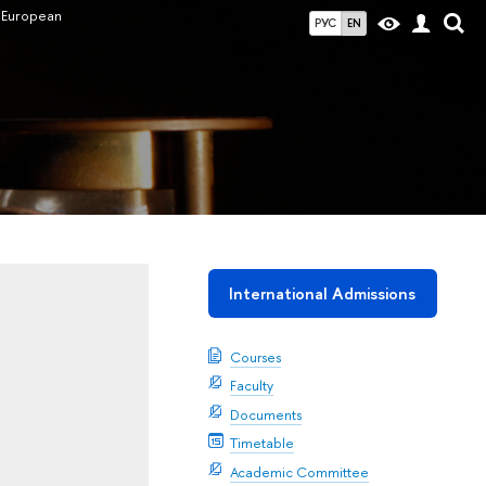
f European
РУС
EN
International Admissions
Courses
Faculty
Documents
Timetable
Academic Committee