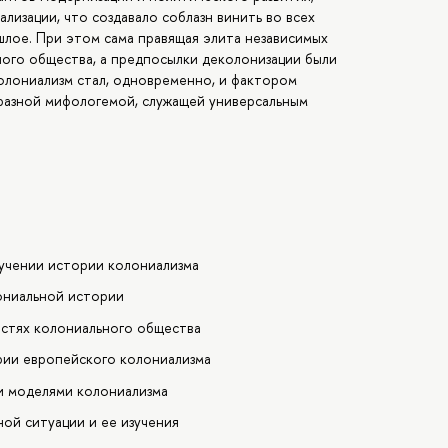
ализации, что создавало соблазн винить во всех
лое. При этом сама правящая элита независимых
ного общества, а предпосылки деколонизации были
лониализм стал, одновременно, и фактором
разной мифологемой, служащей универсальным
зучении истории колониализма
ониальной истории
стях колониального общества
рии европейского колониализма
и моделями колониализма
ой ситуации и ее изучения