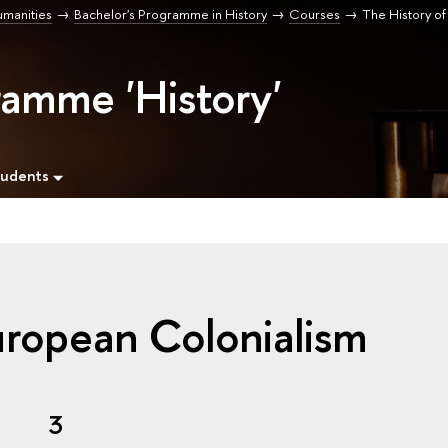
umanities
Bachelor's Programme in History
Courses
The History o
ramme 'History'
tudents
uropean Colonialism
3