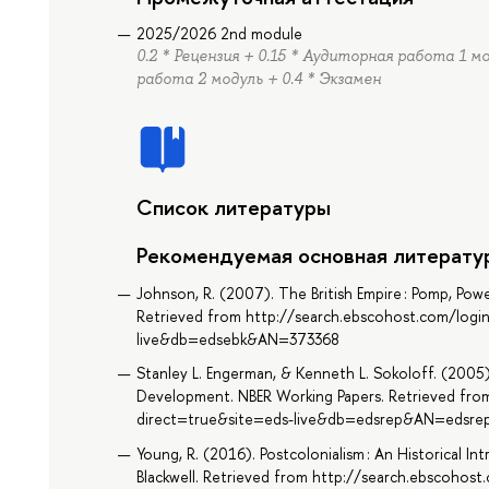
2025/2026 2nd module
0.2 * Рецензия + 0.15 * Аудиторная работа 1 м
работа 2 модуль + 0.4 * Экзамен
Список литературы
Рекомендуемая основная литерату
Johnson, R. (2007). The British Empire : Pomp, Powe
Retrieved from http://search.ebscohost.com/logi
live&db=edsebk&AN=373368
Stanley L. Engerman, & Kenneth L. Sokoloff. (2005)
Development. NBER Working Papers. Retrieved fro
direct=true&site=eds-live&db=edsrep&AN=edsrep
Young, R. (2016). Postcolonialism : An Historical I
Blackwell. Retrieved from http://search.ebscohos