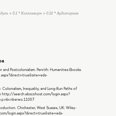
одуль + 0.1 * Коллоквиум + 0.15 * Аудиторная
ра
r and Postcolonialism. Penrith: Humanities-Ebooks.
n.aspx?direct=true&site=eds-
. Colonialism, Inequality, and Long-Run Paths of
m http://search.ebscohost.com/login.aspx?
.p.nbr.nberwo.11057
ntroduction. Chichester, West Sussex, UK: Wiley-
t.com/login.aspx?direct=true&site=eds-