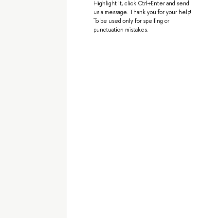
Highlight it, click Ctrl+Enter and send
us a message. Thank you for your help!
To be used only for spelling or
punctuation mistakes.