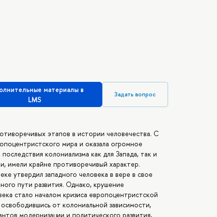
олнительные материалы в
Задать вопрос
LMS
ротиворечивых этапов в истории человечества. С
ропоцентристского мира и оказала огромное
последствия колониализма как для Запада, так и
и, имели крайне противоречивый характер.
еке утвердил западного человека в вере в свое
ного пути развития. Однако, крушение
века стало началом кризиса европоцентристской
 освободившись от колониальной зависимости,
антов модернизации и политического развития,