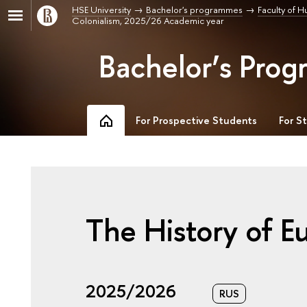
HSE University
Bachelor's programmes
Faculty of H
Colonialism, 2025/26 Academic year
Bachelor’s Prog
For Prospective Students
For S
The History of E
2025/2026
RUS