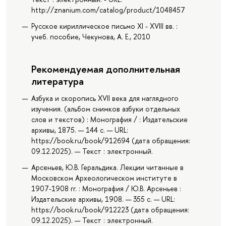
http://znanium.com/catalog/product/1048457
Русское кириллическое письмо XI - XVIII вв. :
учеб. пособие, Чекунова, А. Е., 2010
Рекомендуемая дополнительная
литература
Азбука и скоропись XVII века для наглядного
изучения. (альбом снимков азбуки отдельных
слов и текстов) : Монография / : Издательские
архивы, 1875. — 144 с. — URL:
https://book.ru/book/912694 (дата обращения:
09.12.2025). — Текст : электронный.
Арсеньев, Ю.В. Геральдика. Лекции читанные в
Московском Археологическом институте в
1907-1908 гг. : Монография / Ю.В. Арсеньев :
Издательские архивы, 1908. — 355 с. — URL:
https://book.ru/book/912223 (дата обращения:
09.12.2025). — Текст : электронный.