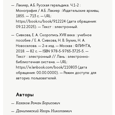
Лакиер, А.Б. Русская геральдика. Ч.1-2 :
Монография / А.Б. Лакиер : Издательские архивы,
1855. — 713 с. — URL:
https://book.ru/book/912224 (дата обращения:
09.12.2025). — Текст : электронный.
Сивкова, Е. А. Скоропись XVIII века : учебное
пособие / Е. А. Сивкова, Н. В. Глухих, Н. А.
Новоселова. — 2-е изд. — Москва : ФЛИНТА,
2018. — 82 с. — ISBN 978-5-9765-3725-5. —
Текст : электронный // Лань : электронно-
библиотечная система. — URL:
https://e.lanbook.com/book/110803 (дата
обращения: 00.00.0000). — Режим доступа: для
авториз. пользователей.
Авторы
Казаков Роман Борисович
Данилевский Игорь Николаевич