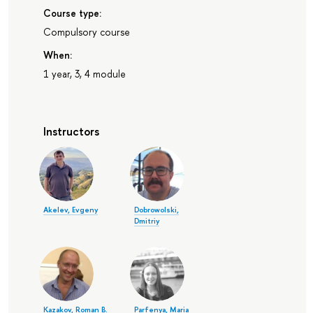
Course type:
Compulsory course
When:
1 year, 3, 4 module
Instructors
Akelev, Evgeny
Dobrowolski,
Dmitriy
Kazakov, Roman B.
Parfenya, Maria