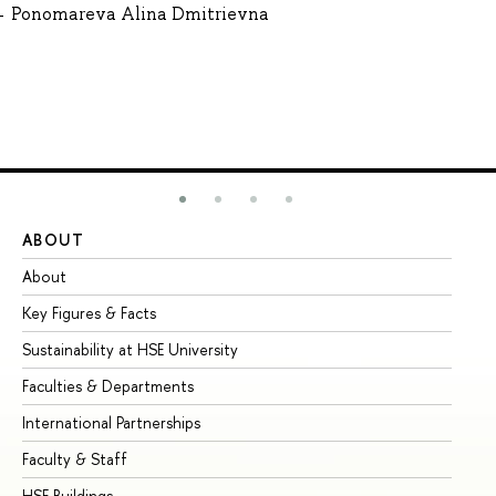
Ponomareva Alina Dmitrievna
ABOUT
ST
About
Ad
Key Figures & Facts
Pr
Sustainability at HSE University
Un
Faculties & Departments
Gr
International Partnerships
Ex
Faculty & Staff
Su
HSE Buildings
Su