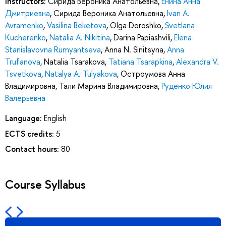
Instructors:
Сирида Вероника Анатольевна
,
Енина Анна
Дмитриевна
,
Сирида Вероника Анатольевна
,
Ivan A.
Avramenko
,
Vasilina Beketova
,
Olga Doroshko
,
Svetlana
Kucherenko
,
Natalia A. Nikitina
,
Darina Papiashvili
,
Elena
Stanislavovna Rumyantseva
,
Anna N. Sinitsyna
,
Anna
Trufanova
,
Natalia Tsarakova
,
Tatiana Tsarapkina
,
Alexandra V.
Tsvetkova
,
Natalya A. Tulyakova
,
Остроумова Анна
Владимировна
,
Тали Марина Владимировна
,
Руденко Юлия
Валерьевна
Language:
English
ECTS credits:
5
Contact hours:
80
Course Syllabus