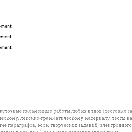
gement
gement
gement
ежуточные письменные работы любых видов (тестовые з
ескому, лексико-грамматическому материалу, тесты н
ие параграфов, эссе, творческих заданий, электронного