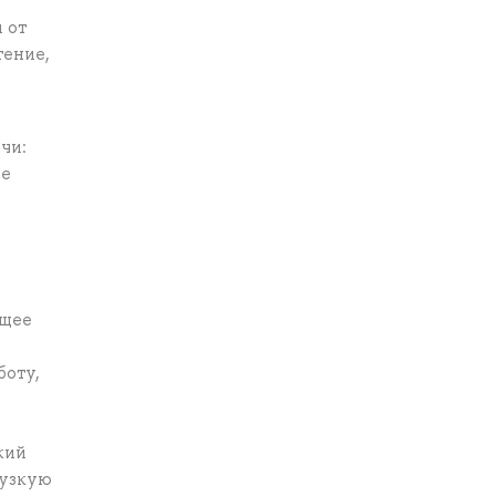
 от
тение,
чи:
не
бщее
боту,
кий
 узкую