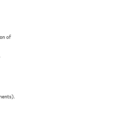
ion of
.
uments).