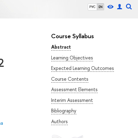
РУС
EN
Course Syllabus
Abstract
Learning Objectives
2
Expected Learning Outcomes
Course Contents
Assessment Elements
Interim Assessment
Bibliography
Authors
na