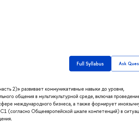
Full Syllabus
Ask Ques
часть 2)» развивает коммуникативные навыки до уровня,
ьного общения в мультикультурной среде, включая проведени
в сфере международного бизнеса, а также формирует иноязыч
 C1 (согласно Общеевропейской шкале компетенций) в ситуа
ения.