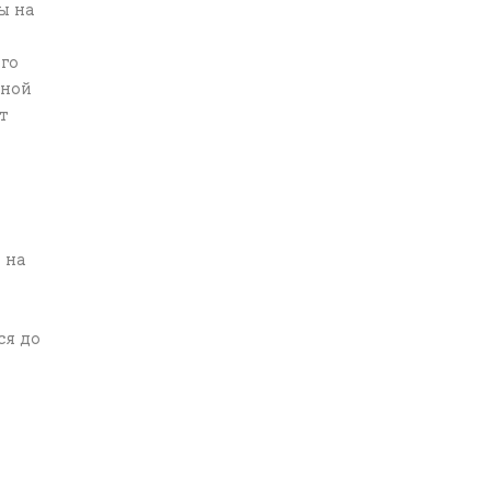
ы на
го
чной
т
 на
ся до