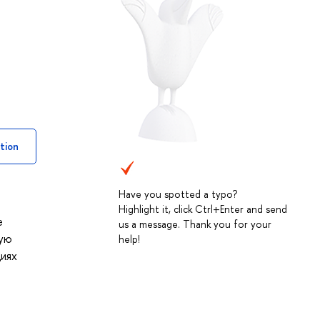
tion
Have you spotted a typo?
Highlight it, click Ctrl+Enter and send
е
us a message. Thank you for your
ную
help!
циях