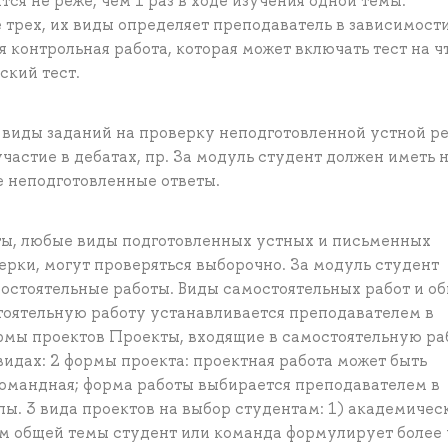
тся не реже, чем 1 раз в ходе изучения одной темы.
 трех, их виды определяет преподаватель в зависимости
 контрольная работа, которая может включать тест на ч
ский тест.
 виды заданий на проверку неподготовленной устной ре
участие в дебатах, пр. За модуль студент должен иметь 
е неподготовленные ответы.
кты, любые виды подготовленных устных и письменных
ерки, могут проверяться выборочно. За модуль студент
мостоятельные работы. Виды самостоятельных работ и о
стоятельную работу устанавливается преподавателем в
рмы проектов Проекты, входящие в самостоятельную ра
видах: 2 формы проекта: проектная работа может быть
командная; форма работы выбирается преподавателем в
ы. 3 вида проектов на выбор студентам: 1) академичес
ем общей темы студент или команда формулирует более