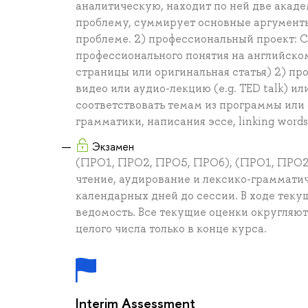
аналитическую, находит по ней две акад
проблему, суммирует основные аргументы
проблеме. 2) профессиональный проект: С
профессионального понятия на английско
страницы или оригинальная статья) 2) пр
видео или аудио-лекцию (e.g. TED talk) и
соответствовать темам из программы или
грамматики, написания эссе, linking words 
Экзамен
(ПРО1, ПРО2, ПРО5, ПРО6), (ПРО1, ПРО2
чтение, аудирование и лексико-грамматич
календарных дней до сессии. В ходе теку
ведомость. Все текущие оценки округляютс
целого числа только в конце курса.
Interim Assessment