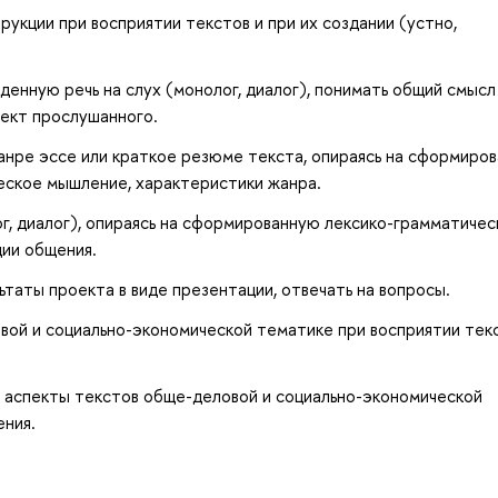
рукции при восприятии текстов и при их создании (устно,
енную речь на слух (монолог, диалог), понимать общий смысл
пект прослушанного.
анре эссе или краткое резюме текста, опираясь на сформиро
еское мышление, характеристики жанра.
г, диалог), опираясь на сформированную лексико-грамматиче
ции общения.
ьтаты проекта в виде презентации, отвечать на вопросы.
овой и социально-экономической тематике при восприятии тек
е аспекты текстов обще-деловой и социально-экономической
ения.