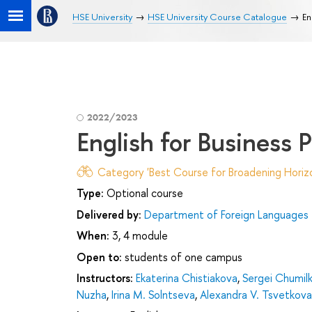
HSE University
HSE University Course Catalogue
En
2022/2023
English for Business 
Category 'Best Course for Broadening Horizo
Type:
Optional course
Delivered by:
Department of Foreign Languages
When:
3, 4 module
Open to:
students of one campus
Instructors:
Ekaterina Chistiakova
,
Sergei Chumilk
Nuzha
,
Irina M. Solntseva
,
Alexandra V. Tsvetkova