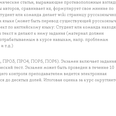
емические статьи, выражающие противоположные взгляд
 авторов, сравнивает их, формулирует свое мнение по
тудент или команда делает wiki страницу русскоязычно
м языке (может быть перевод существующей русскоязы
оект по английскому языку: Студент или команда находя
ли текст и делают к нему задания (материал должен
 отрабатываемым в курсе навыкам, напр. проблемам
и т.д.)
, ПРО3, ПРО4, ПОР5, ПОР6). Экзамен включает задания
еский тест. Экзамен может быть проведен в течение 10
щего контроля преподавателем ведется электронная
я до десятых долей. Итоговая оценка за курс округляет