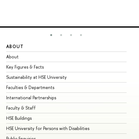
ABOUT
ST
About
Ad
Key Figures & Facts
Pr
Sustainability at HSE University
Un
Faculties & Departments
Gr
International Partnerships
Ex
Faculty & Staff
Su
HSE Buildings
Su
HSE University for Persons with Disabilities
Se
Public Enquiries
Bus