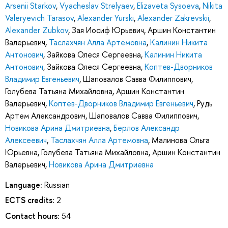
Arsenii Starkov
,
Vyacheslav Strelyaev
,
Elizaveta Sysoeva
,
Nikita
Valeryevich Tarasov
,
Alexander Yurski
,
Alexander Zakrevskii
,
Alexander Zubkov
,
Зая Иосиф Юрьевич
,
Аршин Константин
Валерьевич
,
Таслахчян Алла Артемовна
,
Калинин Никита
Антонович
,
Зайкова Олеся Сергеевна
,
Калинин Никита
Антонович
,
Зайкова Олеся Сергеевна
,
Коптев-Дворников
Владимир Евгеньевич
,
Шаповалов Савва Филиппович
,
Голубева Татьяна Михайловна
,
Аршин Константин
Валерьевич
,
Коптев-Дворников Владимир Евгеньевич
,
Рудь
Артем Александрович
,
Шаповалов Савва Филиппович
,
Новикова Арина Дмитриевна
,
Берлов Александр
Алексеевич
,
Таслахчян Алла Артемовна
,
Малинова Ольга
Юрьевна
,
Голубева Татьяна Михайловна
,
Аршин Константин
Валерьевич
,
Новикова Арина Дмитриевна
Language:
Russian
ECTS credits:
2
Contact hours:
54