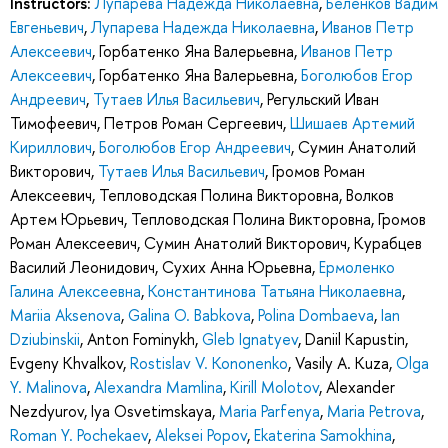
Instructors:
Лупарева Надежда Николаевна
,
Беленков Вадим
Евгеньевич
,
Лупарева Надежда Николаевна
,
Иванов Петр
Алексеевич
,
Горбатенко Яна Валерьевна
,
Иванов Петр
Алексеевич
,
Горбатенко Яна Валерьевна
,
Боголюбов Егор
Андреевич
,
Тутаев Илья Васильевич
,
Регульский Иван
Тимофеевич
,
Петров Роман Сергеевич
,
Шишаев Артемий
Кириллович
,
Боголюбов Егор Андреевич
,
Сумин Анатолий
Викторович
,
Тутаев Илья Васильевич
,
Громов Роман
Алексеевич
,
Тепловодская Полина Викторовна
,
Волков
Артем Юрьевич
,
Тепловодская Полина Викторовна
,
Громов
Роман Алексеевич
,
Сумин Анатолий Викторович
,
Курабцев
Василий Леонидович
,
Сухих Анна Юрьевна
,
Ермоленко
Галина Алексеевна
,
Константинова Татьяна Николаевна
,
Mariia Aksenova
,
Galina O. Babkova
,
Polina Dombaeva
,
Ian
Dziubinskii
,
Anton Fominykh
,
Gleb Ignatyev
,
Daniil Kapustin
,
Evgeny Khvalkov
,
Rostislav V. Kononenko
,
Vasily A. Kuza
,
Olga
Y. Malinova
,
Alexandra Mamlina
,
Kirill Molotov
,
Alexander
Nezdyurov
,
Iya Osvetimskaya
,
Maria Parfenya
,
Maria Petrova
,
Roman Y. Pochekaev
,
Aleksei Popov
,
Ekaterina Samokhina
,