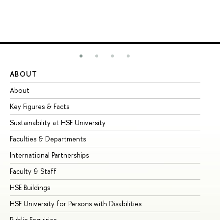
ABOUT
ST
About
Ad
Key Figures & Facts
Pr
Sustainability at HSE University
Un
Faculties & Departments
Gr
International Partnerships
Ex
Faculty & Staff
Su
HSE Buildings
Su
HSE University for Persons with Disabilities
Se
Public Enquiries
Bus