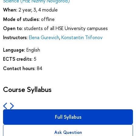
Science (HSE Nizhny Novgorod)
When:
2 year, 3, 4 module
Mode of studies:
offline
Open to:
students of all HSE University campuses
Instructors:
Elena Gurevich
,
Konstantin Trifonov
Language:
English
ECTS credits:
5
Contact hours:
84
Course Syllabus
Full Syllabus
Ask Question