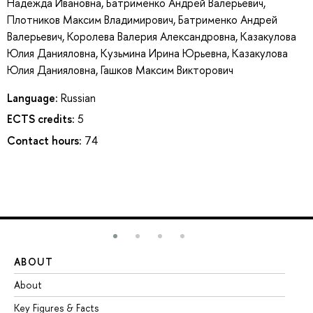
Надежда Ивановна
,
Батрименко Андрей Валерьевич
,
Плотников Максим Владимирович
,
Батрименко Андрей
Валерьевич
,
Королева Валерия Александровна
,
Казакулова
Юлия Данияловна
,
Кузьмина Ирина Юрьевна
,
Казакулова
Юлия Данияловна
,
Гашков Максим Викторович
Language:
Russian
ECTS credits:
5
Contact hours:
74
ABOUT
ST
About
Ad
Key Figures & Facts
Pr