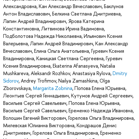
Александровна
,
Кан Александр Вячеславович
,
Баклунов
Антон Владиславович
,
Белкина Светлана Дмитриевна
,
Лапин Андрей Владимирович
,
Ярова Катерина
Константиновна
,
Литвинова Ирина Вадимовна
,
Подболотова Надежда Николаевна
,
Ильянович Ксения
Валерьевна
,
Лапин Андрей Владимирович
,
Кан Александр
Вячеславович
,
Елина Ольга Анатольевна
,
Гуревич Ксения
Владимировна
,
Каницкая Светлана Сергеевна
,
Гуревич
Ксения Владимировна
,
Ekaterina Afanasyeva
,
Natalia
Mushkareva
,
Aleksandr Rozhkov
,
Anastasiya Rylova
,
Dmitry
Sidorov
,
Andrey Trofimov
,
Nailya Zamashkina
,
Olga
Zborovskaya
,
Margarita Zobnina
,
Попова Елена Юрьевна
,
Леонтьев Сергей Геннадьевич
,
Кутумов Андрей Сергеевич
,
Васильев Сергей Савельевич
,
Попова Елена Юрьевна
,
Васильев Сергей Савельевич
,
Еременко Надежда Ивановна
,
Волошин Евгений Викторович
,
Горелова Ольга Владимировна
,
Милевская Юлианна Викторовна
,
Кондрашов Денис
Дмитриевич
,
Горелова Ольга Владимировна
,
Еременко