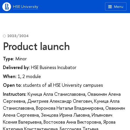
HSE University
Menu
2023/2024
Product launch
Type:
Minor
Delivered by:
HSE Business Incubator
When:
1, 2 module
Open to:
students of all HSE University campuses
Instructors:
Куница Алла Станиславовна
,
Овакимян Алена
Сергеевна
,
Дмитриев Александр Олегович
,
Куница Алла
Станиславовна
,
Воронова Наталья Владимировна
,
Овакимян
Алена Сергеевна
,
Земцова Ирина Львовна
,
Ильянович
Ксения Валерьевна
,
Востокова Анна Викторовна
,
Ярова
Катерина Константиновна
,
Бессонова Татьяна