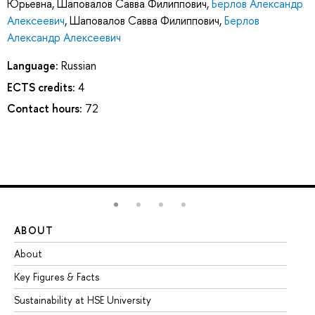
Юрьевна
,
Шаповалов Савва Филиппович
,
Берлов Александр
Алексеевич
,
Шаповалов Савва Филиппович
,
Берлов
Александр Алексеевич
Language:
Russian
ECTS credits:
4
Contact hours:
72
ABOUT
ST
About
Ad
Key Figures & Facts
Pr
Sustainability at HSE University
Un