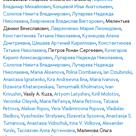
Владимир Михайлович
,
Концевой Илья Анатольевич
,
Солопов Никита Владимирович
,
Лупарева Надежда
Николаевна
,
Боярченков Владислав Викторович
,
Мелентьев
Даниил Вячеславович
,
Лавренченко Мария Леонидовна
,
Константинова Татьяна Николаевна
,
Кузнецова Алена
Дмитриевна
,
Шишаев Артемий Кириллович
,
Константинова
Татьяна Николаевна
,
Петров Роман Сергеевич
,
Кочегаров
Кирилл Александрович
,
Лупарева Надежда Николаевна
,
Солопов Никита Владимирович
,
Лупарева Надежда
Николаевна
,
Mariia Aksenova
,
Polina Dombaeva
,
Ian Dziubinskii
,
Anastasia Ignatenko
,
Kira Andreevna Ilina
,
Maria Ivanova
,
Elizaveta Khatanzeiskaia
,
Temurmalik Kholmatov
,
Ivan
Krivushin
,
Vasily A. Kuza
,
Artyom Latyshev
,
Kirill Molotov
,
Veronika Oleynik
,
Maria Parfenya
,
Maria Petrova
,
Tatiana
Petrova
,
Aleksei Popov
,
Vera Vladimirovna Popova
,
Vladislav
Sladkov
,
Vyacheslav Strelyaev
,
Elizaveta Sysoeva
,
Anastasija S.
Tumanova
,
Anastasia Vidnichuk
,
Irina V. Volkova
,
Alexander
Yurski
,
Таслахчян Алла Артемовна
,
Малинова Ольга