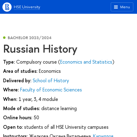
HSE University
Menu
BACHELOR 2023/2024
Russian History
Type:
Compulsory course (
Economics and Statistics
)
Area of studies:
Economics
Delivered by:
School of History
Where:
Faculty of Economic Sciences
When:
1 year, 3, 4 module
Mode of studies:
distance learning
Online hours:
50
Open to:
students of all HSE University campuses
Instructors:
Жидкова Оксана Витальевна
,
Кириллов