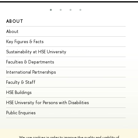
ABOUT
ST
About
Ad
Key Figures & Facts
Pr
Sustainability at HSE University
Un
Faculties & Departments
Gr
International Partnerships
Ex
Faculty & Staff
Su
HSE Buildings
Su
HSE University for Persons with Disabilities
Se
Public Enquiries
Bus
We use cookies in order to improve the quality and usability of