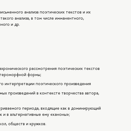
исьменного анализа поэтических текстов и их
такого анализа, в том числе имманентного,
ного и др.
иахронического рассмотрения поэтических текстов
гетероморфной формы;
ого интерпретации поэтического произведения
мых произведений в контексте творчества автора,
триваемого периода, входящие как в доминирующий
к и в альтернативные ему «каноны»;
ол, обществ и кружков.