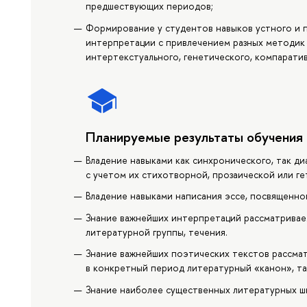
предшествующих периодов;
Формирование у студентов навыков устного и п
интерпретации с привлечением разных методик 
интертекстуального, генетического, компаратив
Планируемые результаты обучения
Владение навыками как синхронического, так д
с учетом их стихотворной, прозаической или 
Владение навыками написания эссе, посвященн
Знание важнейших интерпретаций рассматривае
литературной группы, течения.
Знание важнейших поэтических текстов рассма
в конкретный период литературный «канон», та
Знание наиболее существенных литературных шк