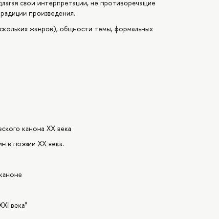
длагая свои интерпретации, не противоречащие
традиции произведения.
ескольких жанров), общности темы, формальных
еского канона ХХ века
н в поэзии ХХ века.
 каноне
XI века"