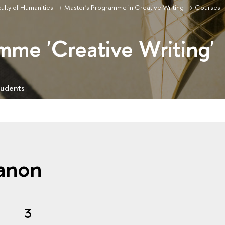
ulty of Humanities
Master's Programme in Creative Writing
Courses
mme 'Creative Writing'
tudents
Canon
3