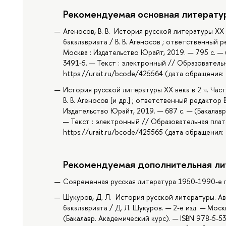
Рекомендуемая основная литерату
Агеносов, В. В. История русской литературы XX в
бакалавриата / В. В. Агеносов ; ответственный ре
Москва : Издательство Юрайт, 2019. — 795 с. — 
3491-5. — Текст : электронный // Образователь
https://urait.ru/bcode/425564 (дата обращения: 
История русской литературы XX века в 2 ч. Част
В. В. Агеносов [и др.] ; ответственный редактор В
Издательство Юрайт, 2019. — 687 с. — (Бакалавр
— Текст : электронный // Образовательная плат
https://urait.ru/bcode/425565 (дата обращения: 
Рекомендуемая дополнительная ли
Современная русская литература 1950-1990-е го
Шукуров, Д. Л. История русской литературы. А
бакалавриата / Д. Л. Шукуров. — 2-е изд. — Моск
(Бакалавр. Академический курс). — ISBN 978-5-5