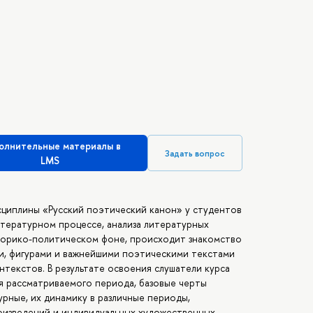
олнительные материалы в
Задать вопрос
LMS
сциплины «Русский поэтический канон» у студентов
тературном процессе, анализа литературных
сторико-политическом фоне, происходит знакомство
и, фигурами и важнейшими поэтическими текстами
нтекстов. В результате освоения слушатели курса
я рассматриваемого периода, базовые черты
урные, их динамику в различные периоды,
оизведений и индивидуальных художественных