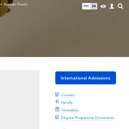
Russian Poetic
РУС
EN
International Admissions
Courses
Faculty
Timetable
Degree Programme Documents