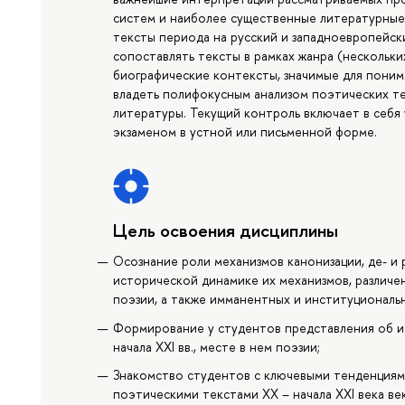
систем и наиболее существенные литературные 
тексты периода на русский и западноевропейск
сопоставлять тексты в рамках жанра (нескольки
биографические контексты, значимые для понима
владеть полифокусным анализом поэтических те
литературы. Текущий контроль включает в себя
экзаменом в устной или письменной форме.
Цель освоения дисциплины
Осознание роли механизмов канонизации, де- и
исторической динамике их механизмов, различе
поэзии, а также имманентных и институциональн
Формирование у студентов представления об ис
начала XXI вв., месте в нем поэзии;
Знакомство студентов с ключевыми тенденциям
поэтическими текстами XX – начала XXI века век