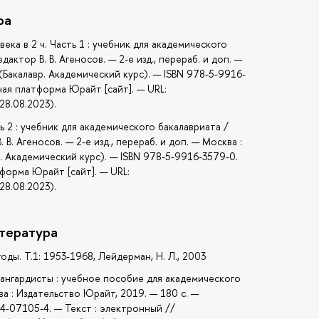
ра
ека в 2 ч. Часть 1 : учебник для академического
дактор В. В. Агеносов. — 2-е изд., перераб. и доп. —
(Бакалавр. Академический курс). — ISBN 978-5-9916-
ная платформа Юрайт [сайт]. — URL:
28.08.2023).
ь 2 : учебник для академического бакалавриата /
. В. Агеносов. — 2-е изд., перераб. и доп. — Москва :
. Академический курс). — ISBN 978-5-9916-3579-0.
форма Юрайт [сайт]. — URL:
28.08.2023).
тература
ды. Т.1: 1953-1968, Лейдерман, Н. Л., 2003
вангардисты : учебное пособие для академического
ва : Издательство Юрайт, 2019. — 180 с. —
34-07105-4. — Текст : электронный //