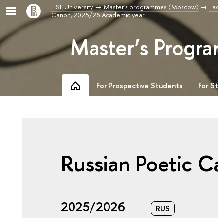
HSE University
Master's programmes (Moscow)
Fac
Canon, 2025/26 Academic year
Master’s Progra
For Prospective Students
For S
Russian Poetic 
2025/2026
RUS