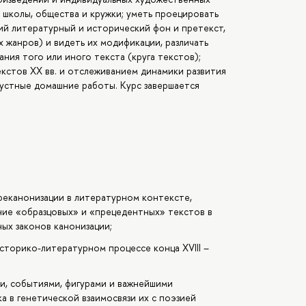
школы, общества и кружки; уметь проецировать
ий литературный и исторический фон и претекст,
х жанров) и видеть их модификации, различать
ния того или иного текста (круга текстов);
кстов ХХ вв. и отслеживанием динамики развития
 устные домашние работы. Курс завершается
 реканонизации в литературном контексте,
ние «образцовых» и «прецедентных» текстов в
ых законов канонизации;
торико-литературном процессе конца XVIII –
и, событиями, фигурами и важнейшими
а в генетической взаимосвязи их с поэзией