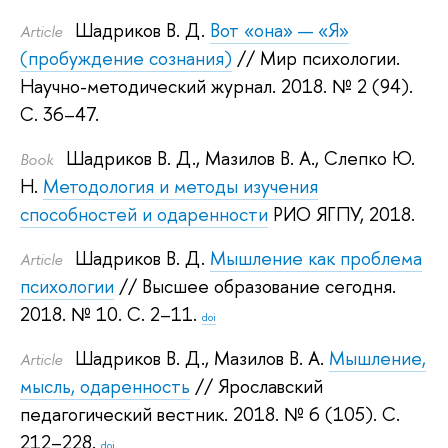
Шадриков В. Д.
Вот «она» — «Я»
Article
(пробуждение сознания)
// Мир психологии.
Научно-методический журнал. 2018.
№ 2 (94).
С. 36–47.
Шадриков В. Д.
,
Мазилов В. А.
,
Слепко Ю.
Book
Н.
Методология и методы изучения
способностей и одаренности
РИО ЯГПУ, 2018.
Шадриков В. Д.
Мышление как проблема
Article
психологии
// Высшее образование сегодня.
2018.
№ 10. С. 2–11.
doi
Шадриков В. Д.
,
Мазилов В. А.
Мышление,
Article
мысль, одаренность
// Ярославский
педагогический вестник. 2018.
№ 6 (105). С.
212–228.
doi