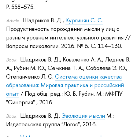
P. 558–575.
Шадриков В. Д.
,
Кургинян С. С.
Article
Продуктивность порождения мысли у лиц с
разным уровнем интеллектуального развития
//
Вопросы психологии. 2016.
№ 6. С. 114–130.
Шадриков В. Д.
,
Коваленко А. А.
,
Леднев В.
Book
А.
,
Рубин М. Ю.
,
Семкина Т. А.
,
Соболева Э. Ю.
,
Степанченко Л. С.
Система оценки качества
образования: Мировая практика и российский
опыт
/ Под общ. ред.:
Ю. Б. Рубин
.
М.: МФПУ
"Синергия" , 2016.
Шадриков В. Д.
Эволюция мысли
М.:
Book
Издательская группа "Логос", 2016.