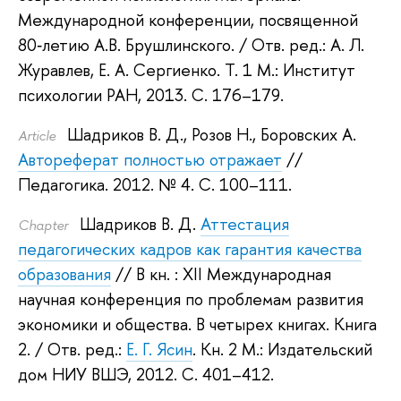
Международной конференции, посвященной
80‐летию А.В. Брушлинского.
/ Отв. ред.:
А. Л.
Журавлев
,
Е. А. Сергиенко
.
Т. 1 М.: Институт
психологии РАН, 2013.
С. 176–179.
Шадриков В. Д.
,
Розов Н.
,
Боровских А.
Article
Автореферат полностью отражает
//
Педагогика. 2012.
№ 4. С. 100–111.
Шадриков В. Д.
Аттестация
Сhapter
педагогических кадров как гарантия качества
образования
// В кн. : XII Международная
научная конференция по проблемам развития
экономики и общества. В четырех книгах. Книга
2.
/ Отв. ред.:
Е. Г. Ясин
.
Кн. 2 М.: Издательский
дом НИУ ВШЭ, 2012.
С. 401–412.