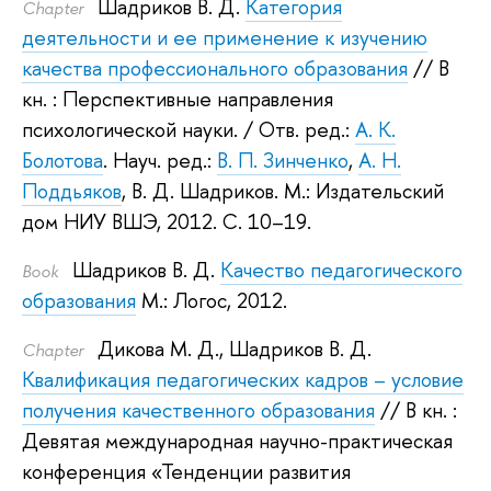
Шадриков В. Д.
Категория
Сhapter
деятельности и ее применение к изучению
качества профессионального образования
// В
кн. : Перспективные направления
психологической науки.
/ Отв. ред.:
А. К.
Болотова
.
Науч. ред.:
В. П. Зинченко
,
А. Н.
Поддьяков
,
В. Д. Шадриков
.
М.: Издательский
дом НИУ ВШЭ, 2012.
С. 10–19.
Шадриков В. Д.
Качество педагогического
Book
образования
М.: Логос, 2012.
Дикова М. Д.
,
Шадриков В. Д.
Сhapter
Квалификация педагогических кадров – условие
получения качественного образования
// В кн. :
Девятая международная научно-практическая
конференция «Тенденции развития