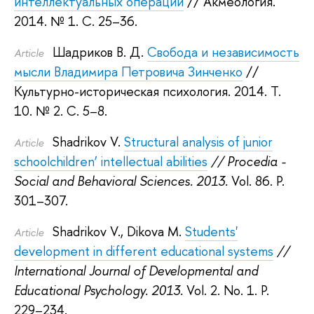
интеллектуальных операций
// Акмеология.
2014.
№ 1. С. 25–36.
Шадриков В. Д.
Свобода и независимость
Article
мысли Владимира Петровича Зинченко
//
Культурно-историческая психология. 2014.
Т.
10. № 2. С. 5–8.
Shadrikov V.
Structural analysis of junior
Article
schoolchildren’ intellectual abilities
// Procedia -
Social and Behavioral Sciences. 2013.
Vol. 86. P.
301–307.
Shadrikov V.
,
Dikova M.
Students'
Article
development in different educational systems
//
International Journal of Developmental and
Educational Psychology. 2013.
Vol. 2. No. 1. P.
229–234.