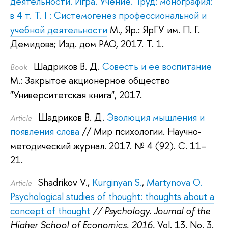
деятельности. Игра. Учение. Труд: монография:
в 4 т. Т. I : Системогенез профессиональной и
учебной деятельности
М., Яр.: ЯрГУ им. П. Г.
Демидова; Изд. дом РАО, 2017.
Т. 1.
Шадриков В. Д.
Совесть и ее воспитание
Book
М.: Закрытое акционерное общество
"Университетская книга", 2017.
Шадриков В. Д.
Эволюция мышления и
Article
появления слова
// Мир психологии. Научно-
методический журнал. 2017.
№ 4 (92). С. 11–
21.
Shadrikov V.
,
Kurginyan S.
,
Martynova O.
Article
Psychological studies of thought: thoughts about a
concept of thought
// Psychology. Journal of the
Higher School of Economics. 2016.
Vol. 13. No. 3.