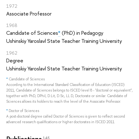
1972
Associate Professor
1968
Candidate of Sciences
*
(PhD) in Pedagogy
Ushinskiy Yaroslavl State Teacher Training University
1962
Degree
Ushinskiy Yaroslavl State Teacher Training University
*
Candidate of Sciences
According to the International Standard Classification of Education (ISCED)
2011, Candidate of Sciences belongs to ISCED level 8 - "doctoral or equivalent",
together with PhD, DPhil, D.Lit, D.Sc, LL.D, Doctorate or similar. Candidate of
Sciences allows its holders to reach the level of the Associate Professor.
*
Doctor of Sciences
A post-doctoral degree called Doctor of Sciences is given to reflect second
advanced research qualifications or higher doctorates in ISCED 2011.
Publications
145