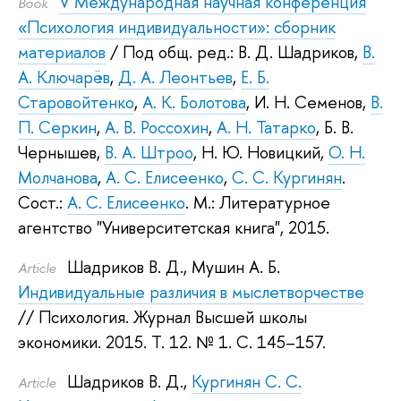
V Международная научная конференция
Book
«Психология индивидуальности»: сборник
материалов
/ Под общ. ред.:
В. Д. Шадриков
,
В.
А. Ключарёв
,
Д. А. Леонтьев
,
Е. Б.
Старовойтенко
,
А. К. Болотова
,
И. Н. Семенов
,
В.
П. Серкин
,
А. В. Россохин
,
А. Н. Татарко
,
Б. В.
Чернышев
,
В. А. Штроо
,
Н. Ю. Новицкий
,
О. Н.
Молчанова
,
А. С. Елисеенко
,
С. С. Кургинян
.
Сост.:
А. С. Елисеенко
.
М.: Литературное
агентство "Университетская книга", 2015.
Шадриков В. Д.
,
Мушин А. Б.
Article
Индивидуальные различия в мыслетворчестве
// Психология. Журнал Высшей школы
экономики. 2015.
Т. 12. № 1. С. 145–157.
Шадриков В. Д.
,
Кургинян С. С.
Article