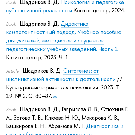
Шадриков В. Д.
Психология и педагогика
Book
субъективной реальности
Когито-центр, 2024.
Шадриков В. Д.
Дидактика:
Book
компетентностный подход. Учебное пособие
для учителей, методистов и студентов
педагогических учебных заведений. Часть 1
Когито-центр, 2023.
Ч. 1.
Шадриков В. Д.
Онтогенез: от
Article
инстинктивной активности к деятельности
//
Культурно-историческая психология. 2023.
Т.
19. № 2. С. 80–87.
doi
Шадриков В. Д.
,
Гаврилова Л. В.
,
Стюхина Г.
Book
А.
,
Зотова Т. В.
,
Клюева Н. Ю.
,
Макарова К. В.
,
Башкирова Е. Н.
,
Абрамова М. Г.
Диагностика и
учет в образовательном процессе