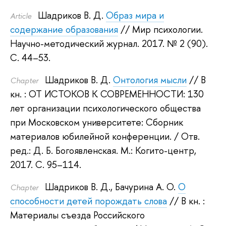
Шадриков В. Д.
Образ мира и
Article
содержание образования
// Мир психологии.
Научно-методический журнал. 2017.
№ 2 (90).
С. 44–53.
Шадриков В. Д.
Онтология мысли
// В
Сhapter
кн. : ОТ ИСТОКОВ К СОВРЕМЕННОСТИ: 130
лет организации психологического общества
при Московском университете: Сборник
материалов юбилейной конференции.
/ Отв.
ред.:
Д. Б. Богоявленская
.
М.: Когито-центр,
2017.
С. 95–114.
Шадриков В. Д.
,
Бачурина А. О.
О
Сhapter
способности детей порождать слова
// В кн. :
Материалы съезда Российского