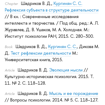
Шадриков В. Д.
,
Кургинян С. С.
Сhapter
Рефлексия субъекта в структуре деятельности
// В кн. : Современные исследования
интеллекта и творчества.
/ Под общ. ред.:
А. Л.
Журавлев
,
Д. В. Ушаков
,
М. А. Холодная
.
М.:
Институт психологии РАН, 2015.
С. 280–300.
Шадриков В. Д.
,
Кургинян С. С.
,
Дикова М.
Book
Д.
Тест рефлексии деятельности
М.:
Университетская книга, 2015.
Шадриков В. Д.
Эволюция мысли
//
Article
Культурно-историческая психология. 2015.
Т.
11. № 2. С. 118–128.
Шадриков В. Д.
Мысль и ее порождение
Article
// Вопросы психологии. 2014.
№ 5. С. 118–127.