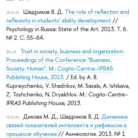
Шадриков В. Д.
The role of reflection and
Article
reflexivity in students’ ability development
//
Psychology in Russia: State of the Art. 2013.
Т. 6.
№ 2. С. 55–64.
Trust in soсiety, business and organization:
Book
Proceedings of the Conference “Business.
Society. Human". M.: Cogito-Centre–IPRAS
Publishing House, 2013.
/ Ed. by
A. B.
Kupreychenko
,
V. Shadrikov
,
M. Sasaki
,
A. Ishikava
,
Z. Toshchenko
,
N. Dryakhlov
.
M.: Cogito-Centre–
IPRAS Publishing House, 2013.
Дикова М. Д.
,
Шадриков В. Д.
Динамика
Article
связей показателей интеллекта и рефлексии в
процессе обучения
// Акмеология. 2013.
№ 1