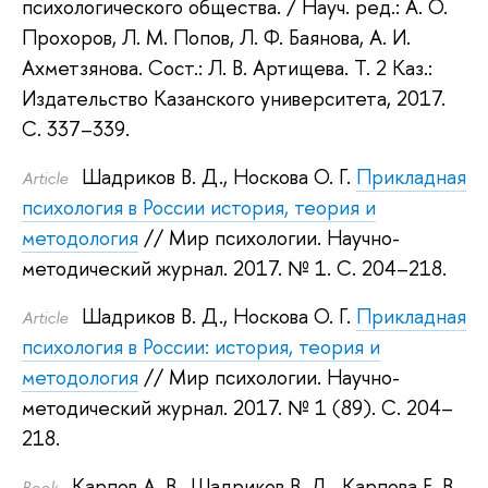
психологического общества.
/ Науч. ред.:
А. О.
Прохоров
,
Л. М. Попов
,
Л. Ф. Баянова
,
А. И.
Ахметзянова
.
Сост.:
Л. В. Артищева
.
Т. 2 Каз.:
Издательство Казанского университета, 2017.
С. 337–339.
Шадриков В. Д.
,
Носкова О. Г.
Прикладная
Article
психология в России история, теория и
методология
// Мир психологии. Научно-
методический журнал. 2017.
№ 1. С. 204–218.
Шадриков В. Д.
,
Носкова О. Г.
Прикладная
Article
психология в России: история, теория и
методология
// Мир психологии. Научно-
методический журнал. 2017.
№ 1 (89). С. 204–
218.
Карпов А. В.
,
Шадриков В. Д.
,
Карпова Е. В.
,
Book