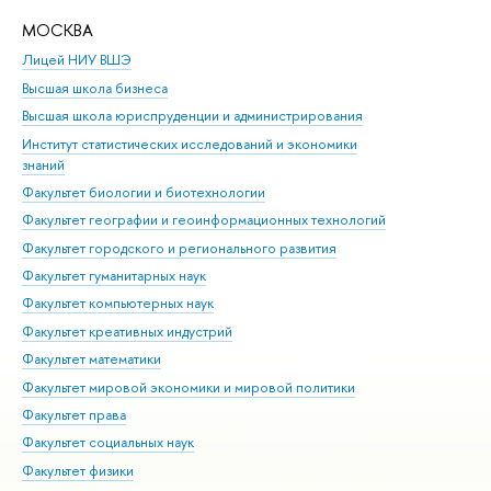
МОСКВА
Н
Лицей НИУ ВШЭ
Фак
Высшая школа бизнеса
Фак
Высшая школа юриспруденции и администрирования
Фа
Институт статистических исследований и экономики
Фак
знаний
Фак
Факультет биологии и биотехнологии
Факультет географии и геоинформационных технологий
Факультет городского и регионального развития
Факультет гуманитарных наук
Факультет компьютерных наук
Факультет креативных индустрий
Факультет математики
Факультет мировой экономики и мировой политики
Факультет права
Факультет социальных наук
Факультет физики