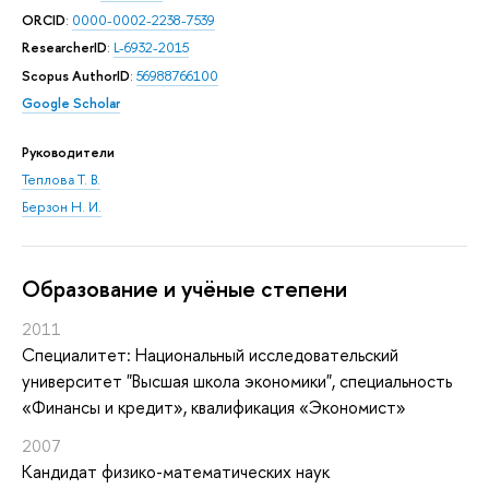
ORCID
:
0000-0002-2238-7539
ResearcherID
:
L-6932-2015
Scopus AuthorID
:
56988766100
Google Scholar
Руководители
Теплова Т. В.
Берзон Н. И.
Oбразование и учёные степени
2011
Специалитет: Национальный исследовательский
университет "Высшая школа экономики", специальность
«Финансы и кредит», квалификация «Экономист»
2007
Кандидат физико-математических наук