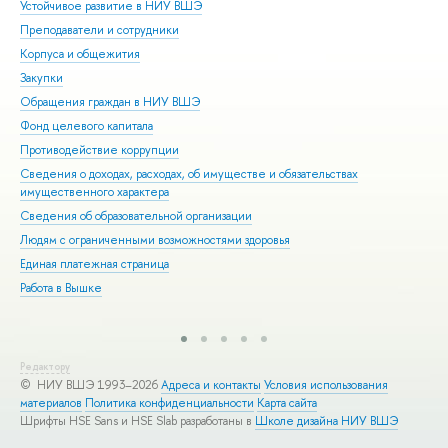
Устойчивое развитие в НИУ ВШЭ
Ол
Преподаватели и сотрудники
При
Корпуса и общежития
Вы
Закупки
При
Обращения граждан в НИУ ВШЭ
Асп
Фонд целевого капитала
Доп
Противодействие коррупции
Цен
Сведения о доходах, расходах, об имуществе и обязательствах
Биз
имущественного характера
Обр
Сведения об образовательной организации
Обр
Людям с ограниченными возможностями здоровья
Единая платежная страница
Работа в Вышке
Редактору
© НИУ ВШЭ 1993–2026
Адреса и контакты
Условия использования
материалов
Политика конфиденциальности
Карта сайта
Шрифты HSE Sans и HSE Slab разработаны в
Школе дизайна НИУ ВШЭ