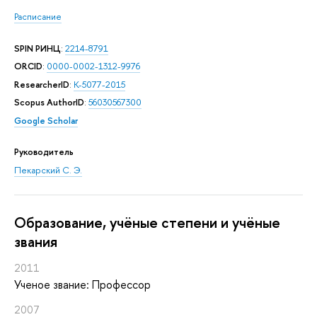
Расписание
SPIN РИНЦ
:
2214-8791
ORCID
:
0000-0002-1312-9976
ResearcherID
:
K-5077-2015
Scopus AuthorID
:
56030567300
Google Scholar
Руководитель
Пекарский С. Э.
Oбразование, учёные степени и учёные
звания
2011
Ученое звание: Профессор
2007