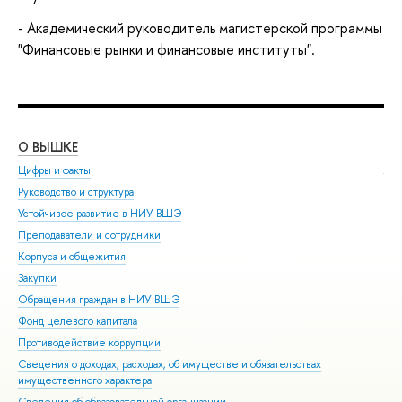
- Академический руководитель магистерской программы
"Финансовые рынки и финансовые институты".
О ВЫШКЕ
ОБ
Цифры и факты
Ли
Руководство и структура
Дов
Устойчивое развитие в НИУ ВШЭ
Ол
Преподаватели и сотрудники
При
Корпуса и общежития
Вы
Закупки
При
Обращения граждан в НИУ ВШЭ
Асп
Фонд целевого капитала
Доп
Противодействие коррупции
Цен
Сведения о доходах, расходах, об имуществе и обязательствах
Биз
имущественного характера
Обр