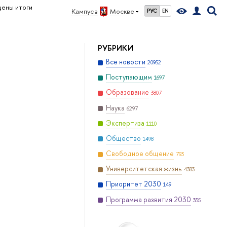
ены итоги
Кампус в
Москве
РУС
EN
РУБРИКИ
Все новости
20952
Поступающим
1697
Образование
3807
Наука
6297
Экспертиза
1110
Общество
1498
Свободное общение
793
Университетская жизнь
4383
Приоритет 2030
149
Программа развития 2030
355