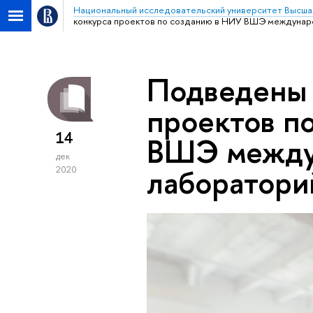
Национальный исследовательский университет Высша
конкурса проектов по созданию в НИУ ВШЭ междуна
Подведены 
проектов п
14
ВШЭ между
дек
лаборатори
2020