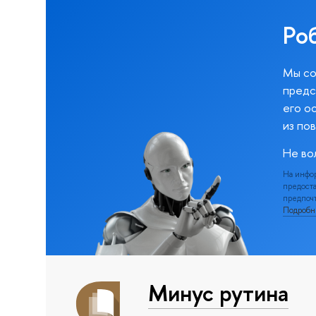
Ро
Мы со
предс
его о
из по
Не во
На инфо
предоста
предпочт
Подроб
Минус рутина