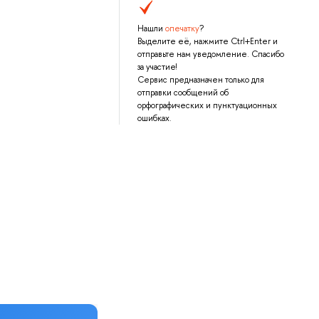
Нашли
опечатку
?
Выделите её, нажмите Ctrl+Enter и
отправьте нам уведомление. Спасибо
за участие!
Сервис предназначен только для
отправки сообщений об
орфографических и пунктуационных
ошибках.