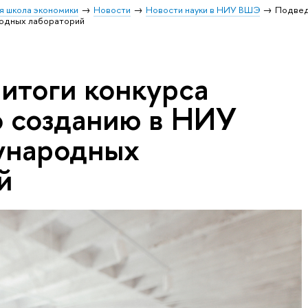
я школа экономики
Новости
Новости науки в НИУ ВШЭ
Подвед
родных лабораторий
итоги конкурса
о созданию в НИУ
народных
й