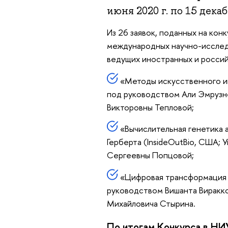
июня 2020 г. по 15 декаб
Из 26 заявок, поданных на кон
международных научно-исслед
ведущих иностранных и росси
«Методы искусственного ин
под руководством Али Эмрузне
Викторовны Тепловой;
«Вычислительная генетика 
Герберта (InsideOutBio, США; 
Сергеевны Попцовой;
«Цифровая трансформация г
руководством Вишанта Виракко
Михайловича Стырина.
По итогам Конкурса в Н