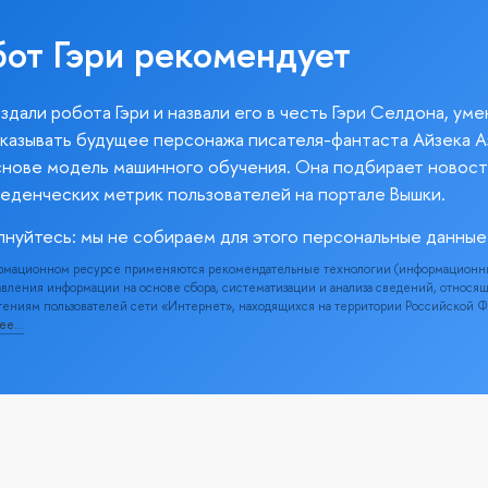
бот Гэри рекомендует
здали робота Гэри и назвали его в честь Гэри Селдона, ум
казывать будущее персонажа писателя-фантаста Айзека А
снове модель машинного обучения. Она подбирает новост
веденческих метрик пользователей на портале Вышки.
лнуйтесь: мы не собираем для этого персональные данные
рмационном ресурсе применяются рекомендательные технологии (информационн
вления информации на основе сбора, систематизации и анализа сведений, относя
ениям пользователей сети «Интернет», находящихся на территории Российской 
нее…