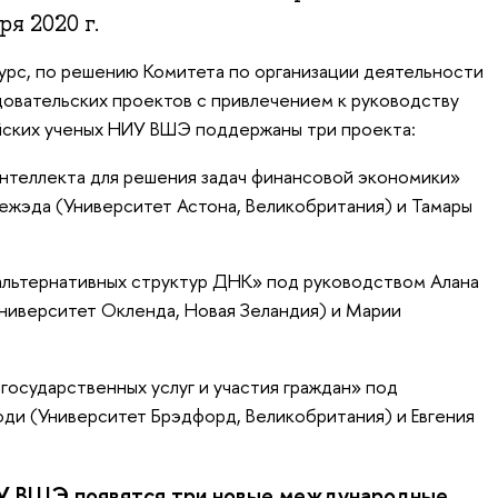
ря 2020 г.
курс, по решению Комитета по организации деятельности
овательских проектов с привлечением к руководству
йских ученых НИУ ВШЭ поддержаны три проекта:
теллекта для решения задач финансовой экономики»
жэда (Университет Астона, Великобритания) и Тамары
альтернативных структур ДНК» под руководством Алана
Университет Окленда, Новая Зеландия) и Марии
осударственных услуг и участия граждан» под
ди (Университет Брэдфорд, Великобритания) и Евгения
ИУ ВШЭ появятся три новые международные