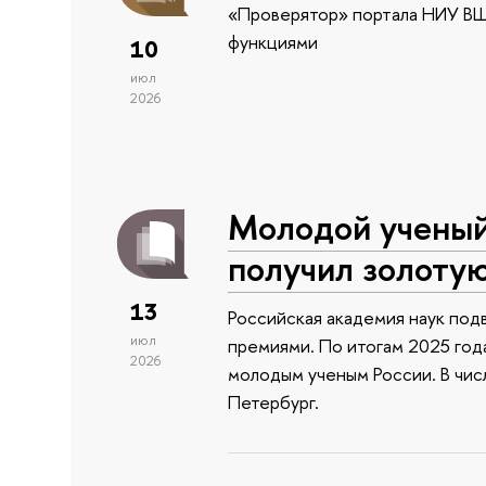
«Проверятор» портала НИУ ВШ
функциями
10
июл
2026
Молодой учены
получил золоту
13
Российская академия наук подв
июл
премиями. По итогам 2025 года
2026
молодым ученым России. В чи
Петербург.