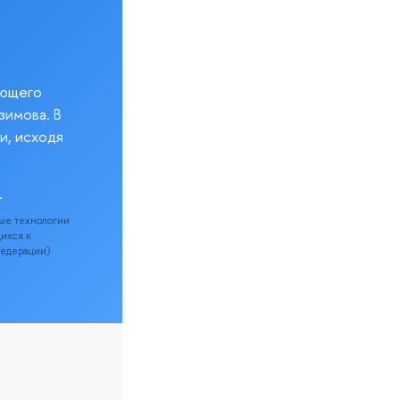
еющего
зимова. В
и, исходя
.
ые технологии
щихся к
Федерации).