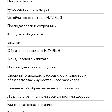
Цифры и факты
Л
Руководство и структура
Д
Устойчивое развитие в НИУ ВШЭ
О
Преподаватели и сотрудники
П
Корпуса и общежития
В
Закупки
П
Обращения граждан в НИУ ВШЭ
А
Фонд целевого капитала
Д
Противодействие коррупции
Ц
Сведения о доходах, расходах, об имуществе и
Б
обязательствах имущественного характера
О
Сведения об образовательной организации
О
Людям с ограниченными возможностями здоровья
Единая платежная страница