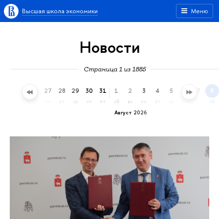
Высшая школа экономики
Меню
Новости
Страница 1 из 1885
24
25
26
27
28
29
30
31
1
2
3
4
5
6
7
8
пт
сб
вс
пн
вт
ср
чт
пт
сб
вс
пн
вт
ср
чт
пт
сб
Август 2026