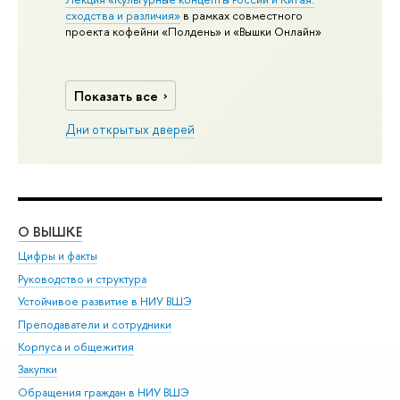
сходства и различия»
в рамках совместного
проекта кофейни «Полдень» и «Вышки Онлайн»
Показать все
Дни открытых дверей
О ВЫШКЕ
ОБ
Цифры и факты
Ли
Руководство и структура
Дов
Устойчивое развитие в НИУ ВШЭ
Ол
Преподаватели и сотрудники
При
Корпуса и общежития
Вы
Закупки
При
Обращения граждан в НИУ ВШЭ
Ас