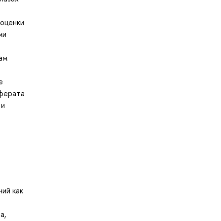
 оценки
ми
ам
е
еферата
 и
ний как
а,