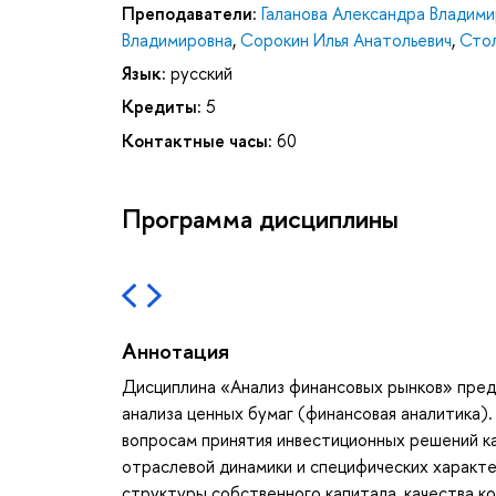
Преподаватели:
Галанова Александра Владим
Владимировна
,
Сорокин Илья Анатольевич
,
Стол
Язык:
русский
Кредиты:
5
Контактные часы:
60
Программа дисциплины
Аннотация
Дисциплина «Анализ финансовых рынков» предн
анализа ценных бумаг (финансовая аналитика).
вопросам принятия инвестиционных решений к
отраслевой динамики и специфических характ
структуры собственного капитала, качества к