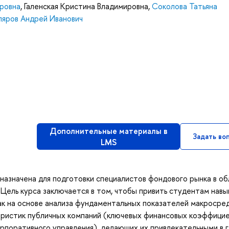
ировна
,
Галенская Кристина Владимировна
,
Соколова Татьяна
яров Андрей Иванович
Дополнительные материалы в
Задать во
LMS
азначена для подготовки специалистов фондового рынка в об
 Цель курса заключается в том, чтобы привить студентам навы
ак на основе анализа фундаментальных показателей макросре
еристик публичных компаний (ключевых финансовых коэффицие
орпоративного управления), делающих их привлекательными в г