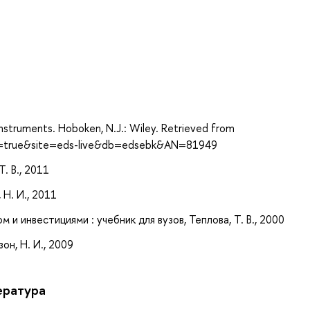
а
 Instruments. Hoboken, N.J.: Wiley. Retrieved from
ct=true&site=eds-live&db=edsebk&AN=81949
. В., 2011
 Н. И., 2011
 инвестициями : учебник для вузов, Теплова, Т. В., 2000
он, Н. И., 2009
ература