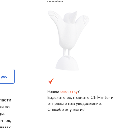
прос
Нашли
опечатку
?
Выделите её, нажмите Ctrl+Enter и
ласти
отправьте нам уведомление.
ки по
Спасибо за участие!
ды,
нтов,
лазах