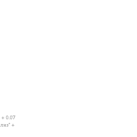
+ 0.07
лиз" +