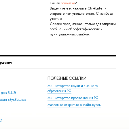
Нашли
опечатку
?
Выделите её, нажмите Ctrl+Enter и
отправьте нам уведомление. Спасибо за
участие!
Сервис предназначен только для отправки
сообщений об орфографических и
пунктуационных ошибках.
ардович
ПОЛЕЗНЫЕ ССЫЛКИ
Министерство науки и высшего
образования РФ
й дом ВШЭ
Министерство просвещения РФ
азин «БукВышка»
Массовые открытые онлайн-курсы
ШЭ