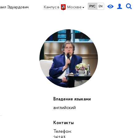
РУС
EN
аил Эдуардович
Кампус в
Москве
Владение языками
английский
Контакты
Телефон:
26183