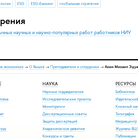
ологии
ESG
ESG-банкинг
глобальная стратегия
рения
ычных научных и научно-популярных работ работников НИУ
ла экономики»
→
О Вышке
→
Преподаватели и сотрудники
→
Аким Михаил Эду
Е
НАУКА
РЕСУРСЫ
Научные подразделения
Библиотека
товка
Исследовательские проекты
Издательски
Мониторинги
Книжный маг
иат
Диссертационные советы
Типография
Защиты диссертаций
Медиацентр
туру
Академическое развитие
Журналы В
Конкурсы и гранты
Публикации