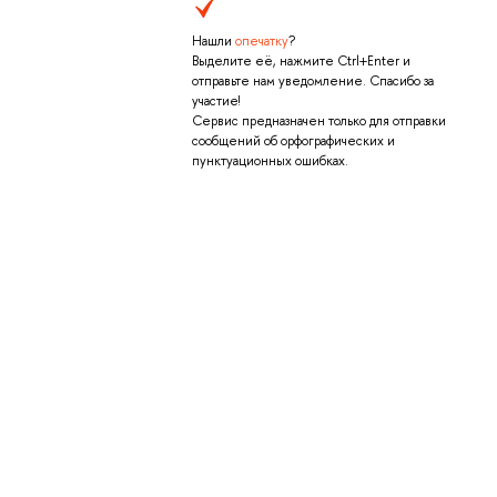
Нашли
опечатку
?
Выделите её, нажмите Ctrl+Enter и
отправьте нам уведомление. Спасибо за
участие!
Сервис предназначен только для отправки
сообщений об орфографических и
пунктуационных ошибках.