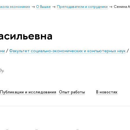
школа экономики»
О Вышке
Преподаватели и сотрудники
Сенина А
асильевна
рми
/
Факультет социально-экономических и компьютерных наук
/
у.
Публикации и исследования
Опыт работы
В новостях