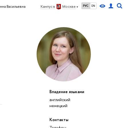
РУС
EN
нна Васильевна
Кампус в
Москве
Владение языками
английский
немецкий
Контакты
Телефон: