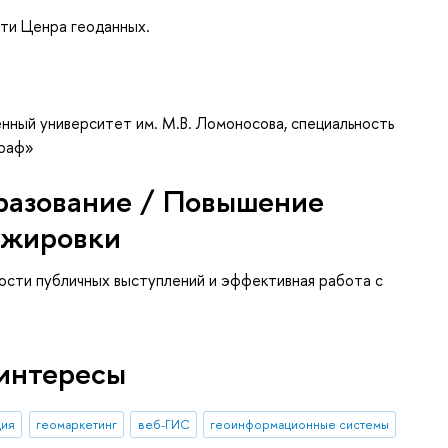
сти Ценра геоданных.
нный университет им. М.В. Ломоносова, специальность
граф»
разование / Повышение
ажировки
ости публичных выступлений и эффективная работа с
интересы
ция
геомаркетинг
веб-ГИС
геоинформационные системы