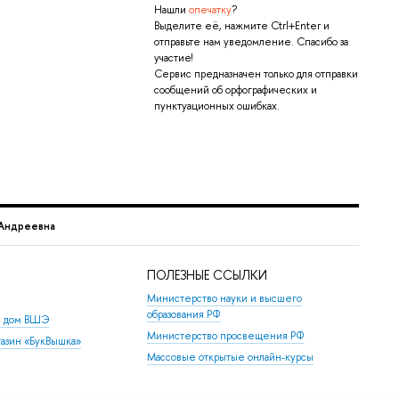
Нашли
опечатку
?
Выделите её, нажмите Ctrl+Enter и
отправьте нам уведомление. Спасибо за
участие!
Сервис предназначен только для отправки
сообщений об орфографических и
пунктуационных ошибках.
 Андреевна
ПОЛЕЗНЫЕ ССЫЛКИ
Министерство науки и высшего
образования РФ
й дом ВШЭ
Министерство просвещения РФ
азин «БукВышка»
Массовые открытые онлайн-курсы