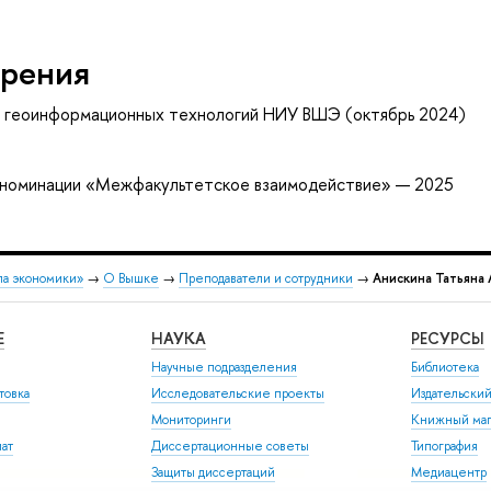
рения
и геоинформационных технологий НИУ ВШЭ (октябрь 2024)
в номинации «Межфакультетское взаимодействие» — 2025
ла экономики»
→
О Вышке
→
Преподаватели и сотрудники
→
Анискина Татьяна
Е
НАУКА
РЕСУРСЫ
Научные подразделения
Библиотека
товка
Исследовательские проекты
Издательски
Мониторинги
Книжный маг
иат
Диссертационные советы
Типография
Защиты диссертаций
Медиацентр