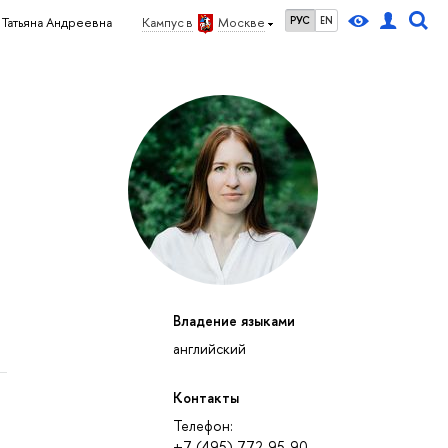
РУС
EN
 Татьяна Андреевна
Кампус в
Москве
Владение языками
английский
Контакты
Телефон:
+7 (495) 772-95-90