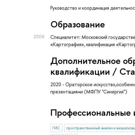
Руководство и координация деятельно
Oбразование
2009
Специалитет: Московский государстве
«Картография», квалификация «Карто
Дополнительное об
квалификации / Ст
2020 - Ораторское искусство,особенн
презентациями (МФПУ "Синергия")
Профессиональные 
ГИС
пространственный анализ и визуализа