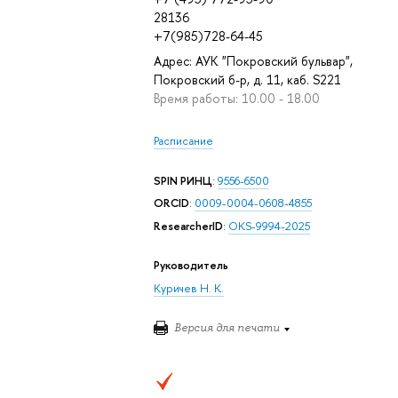
28136
+7(985)728-64-45
Адрес: АУК "Покровский бульвар",
Покровский б-р, д. 11, каб. S221
Время работы: 10.00 - 18.00
Расписание
SPIN РИНЦ
:
9556-6500
ORCID
:
0009-0004-0608-4855
ResearcherID
:
OKS-9994-2025
Руководитель
Куричев Н. К.
Версия для печати