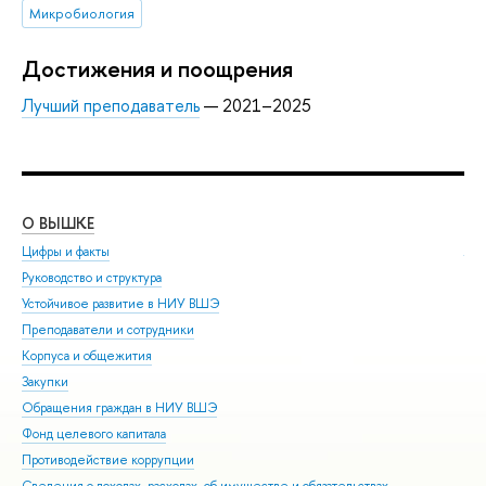
Микробиология
Достижения и поощрения
Лучший преподаватель
— 2021–2025
О ВЫШКЕ
ОБ
Цифры и факты
Ли
Руководство и структура
Дов
Устойчивое развитие в НИУ ВШЭ
Ол
Преподаватели и сотрудники
При
Корпуса и общежития
Вы
Закупки
При
Обращения граждан в НИУ ВШЭ
Асп
Фонд целевого капитала
Доп
Противодействие коррупции
Цен