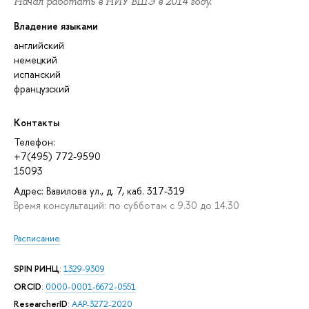
Начал работать в НИУ ВШЭ в 2014 году.
Владение языками
английский
немецкий
испанский
французский
Контакты
Телефон:
+7(495) 772-9590
15093
Адрес: Вавилова ул., д. 7, каб. 317-319
Время консультаций: по субботам с 9.30 до 14.30
Расписание
SPIN РИНЦ
:
1329-9309
ORCID
:
0000-0001-6672-0551
ResearcherID
:
AAP-3272-2020