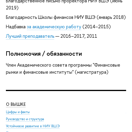
Благодарственное письмо проректора НИУ ВШЭ (июнь
2019)
Благодарность Школы финансов НИУ ВШЭ (январь 2018)
Надбавка
за академическую работу
(2014–2015)
Лучший преподаватель
— 2016–2017, 2011
Полномочия / обязанности
Член Академического совета программы "Финансовые
рынки и финансовые институты" (магистратура)
О ВЫШКЕ
ОБ
Цифры и факты
Ли
Руководство и структура
Дов
Устойчивое развитие в НИУ ВШЭ
Ол