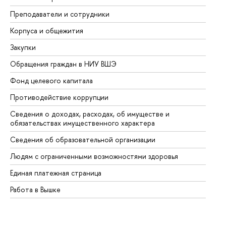
Преподаватели и сотрудники
Пр
Корпуса и общежития
Вы
Закупки
Пр
Обращения граждан в НИУ ВШЭ
Ас
Фонд целевого капитала
До
Противодействие коррупции
Це
Сведения о доходах, расходах, об имуществе и
Би
обязательствах имущественного характера
Об
Сведения об образовательной организации
Об
Людям с ограниченными возможностями здоровья
Единая платежная страница
Работа в Вышке