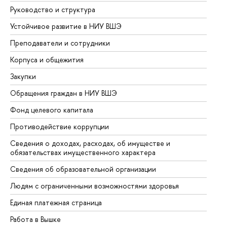
Руководство и структура
До
Устойчивое развитие в НИУ ВШЭ
Ол
Преподаватели и сотрудники
Пр
Корпуса и общежития
Вы
Закупки
Пр
Обращения граждан в НИУ ВШЭ
Ас
Фонд целевого капитала
До
Противодействие коррупции
Це
Сведения о доходах, расходах, об имуществе и
Би
обязательствах имущественного характера
Об
Сведения об образовательной организации
Об
Людям с ограниченными возможностями здоровья
Единая платежная страница
Работа в Вышке