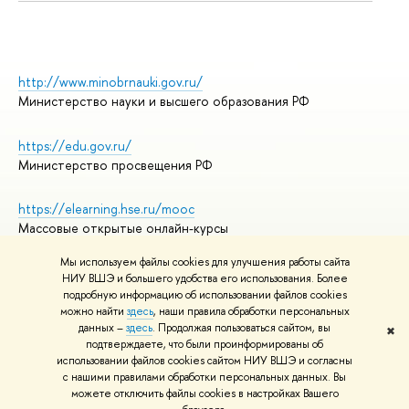
http://www.minobrnauki.gov.ru/
Министерство науки и высшего образования РФ
https://edu.gov.ru/
Министерство просвещения РФ
https://elearning.hse.ru/mooc
Массовые открытые онлайн-курсы
Мы используем файлы cookies для улучшения работы сайта
НИУ ВШЭ и большего удобства его использования. Более
подробную информацию об использовании файлов cookies
© НИУ ВШЭ 1993–2026
Адреса и контакты
можно найти
здесь
, наши правила обработки персональных
Условия использования материалов
данных –
здесь
. Продолжая пользоваться сайтом, вы
✖
подтверждаете, что были проинформированы об
Политика конфиденциальности
использовании файлов cookies сайтом НИУ ВШЭ и согласны
Правила применения рекомендательных технологий в НИУ ВШЭ
с нашими правилами обработки персональных данных. Вы
Карта сайта
можете отключить файлы cookies в настройках Вашего