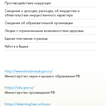
Противодействие коррупции
Це
Сведения о доходах, расходах, об имуществе и
Би
обязательствах имущественного характера
Об
Сведения об образовательной организации
Об
Людям с ограниченными возможностями здоровья
Единая платежная страница
Работа в Вышке
http://www.minobrnauki.gov.ru/
Министерство науки и высшего образования РФ
https://edu.gov.ru/
Министерство просвещения РФ
https://elearning.hse.ru/mooc