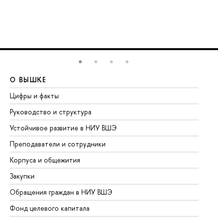
О ВЫШКЕ
О
Цифры и факты
Ли
Руководство и структура
До
Устойчивое развитие в НИУ ВШЭ
Ол
Преподаватели и сотрудники
Пр
Корпуса и общежития
Вы
Закупки
Пр
Обращения граждан в НИУ ВШЭ
Ас
Фонд целевого капитала
До