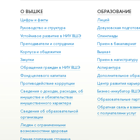
О ВЫШКЕ
ОБРАЗОВАНИЕ
Цифры и факты
Лицей
Руководство и структура
Довузовская подготов
Устойчивое развитие в НИУ ВШЭ
Олимпиады
Преподаватели и сотрудники
Прием в бакалавриат
Корпуса и общежития
Вышка+
Закупки
Прием в магистратуру
Обращения граждан в НИУ ВШЭ
Аспирантура
Фонд целевого капитала
Дополнительное обра
Противодействие коррупции
Центр развития карье
Сведения о доходах, расходах, об
Бизнес-инкубатор ВШ
имуществе и обязательствах
Образовательные парт
имущественного характера
Обратная связь и взаи
Сведения об образовательной
с получателями услуг
организации
Людям с ограниченными
возможностями здоровья
Единая платежная страница