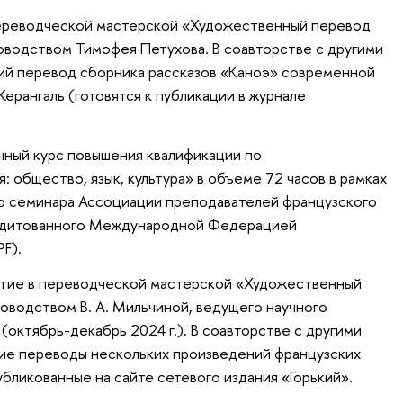
переводческой мастерской «Художественный перевод
ководством Тимофея Петухова. В соавторстве с другими
кий перевод сборника рассказов «Каноэ» современной
ерангаль (готовятся к публикации в журнале
чный курс повышения квалификации по
 общество, язык, культура» в объеме 72 часов в рамках
о семинара Ассоциации преподавателей французского
редитованного Международной Федерацией
PF).
стие в переводческой мастерской «Художественный
ководством В. А. Мильчиной, ведущего научного
(октябрь-декабрь 2024 г.). В соавторстве с другими
кие переводы нескольких произведений французских
публикованные на сайте сетевого издания «Горький».