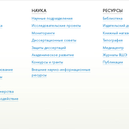
НАУКА
РЕСУРСЫ
Научные подразделения
Библиотека
ка
Исследовательские проекты
Издательский 
Мониторинги
Книжный магаз
Диссертационные советы
Типография
Защиты диссертаций
Медиацентр
Академическое развитие
Журналы ВШЭ
Конкурсы и гранты
Публикации
зование
Внешние научно-информационные
ресурсы
ры
Э
нерства
модействие