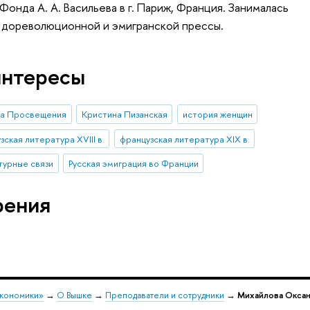
Фонда А. А. Васильева в г. Париж, Франция. Занималась
й дореволюционной и эмигранской прессы.
интересы
ха Просвещения
Кристина Пизанская
история женщин
зская литература XVIII в.
французская литература XIX в.
турные связи
Русская эмиграция во Франции
рения
экономики»
→
О Вышке
→
Преподаватели и сотрудники
→
Михайлова Оксан