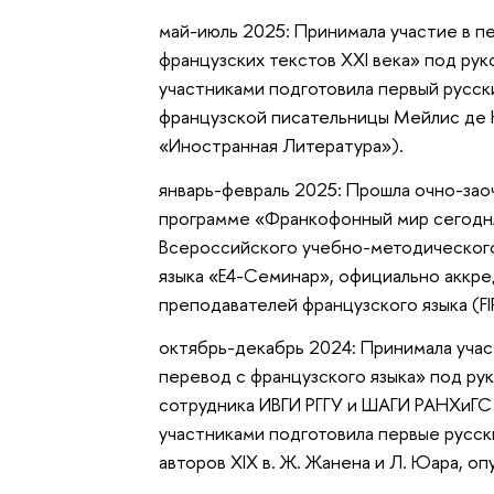
май-июль 2025: Принимала участие в 
французских текстов XXI века» под ру
участниками подготовила первый русс
французской писательницы Мейлис де К
«Иностранная Литература»).
январь-февраль 2025: Прошла очно-зао
программе «Франкофонный мир сегодня:
Всероссийского учебно-методическог
языка «Е4-Семинар», официально акк
преподавателей французского языка (FI
октябрь-декабрь 2024: Принимала уча
перевод с французского языка» под ру
сотрудника ИВГИ РГГУ и ШАГИ РАНХиГС 
участниками подготовила первые русс
авторов XIX в. Ж. Жанена и Л. Юара, о