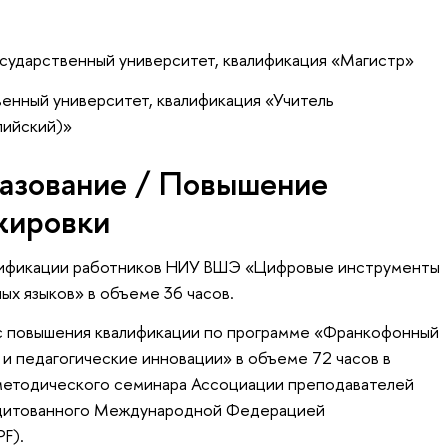
осударственный университет, квалификация «Магистр»
енный университет, квалификация «Учитель
лийский)»
азование / Повышение
жировки
алификации работников НИУ ВШЭ «Цифровые инструменты
х языков» в объеме 36 часов.
рс повышения квалификации по программе «Франкофонный
о и педагогические инновации» в объеме 72 часов в
методического семинара Ассоциации преподавателей
редитованного Международной Федерацией
PF).