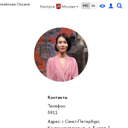
ихайлова Оксана
Кампус в
Москве
РУС
EN
Контакты
Телефон:
5911
Адрес: г. Санкт-Петербург,
Кантемировская ул., д. 3, корп. 1,