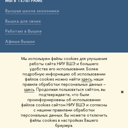
МЫ В ТЕЛЕГРАМЕ
Высшая школа экономики
Вышка для своих
Работаю в Вышке
Афиша Вышки
ВЫШКА В МАХ
Мы используем файлы cookies для улучшения
работы сайта НИУ ВШЭ и большего
Высшая школа экономики
удобства его использования. Более
подробную информацию об использовании
Вышка для своих
файлов cookies можно найти
здесь
, наши
правила обработки персональных данных –
Работаю в Вышке
здесь
. Продолжая пользоваться сайтом, вы
✖
подтверждаете, что были
Афиша Вышки
проинформированы об использовании
файлов cookies сайтом НИУ ВШЭ и согласны
Вышка IQ
с нашими правилами обработки
персональных данных. Вы можете отключить
файлы cookies в настройках Вашего
© 1993–2026 НИУ ВШЭ
Редактору
браузера.