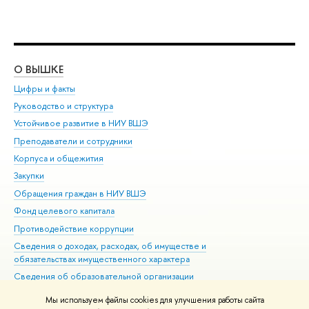
О ВЫШКЕ
ОБ
Цифры и факты
Ли
Руководство и структура
Дов
Устойчивое развитие в НИУ ВШЭ
Ол
Преподаватели и сотрудники
При
Корпуса и общежития
Вы
Закупки
При
Обращения граждан в НИУ ВШЭ
Ас
Фонд целевого капитала
До
Противодействие коррупции
Цен
Сведения о доходах, расходах, об имуществе и
Би
обязательствах имущественного характера
Об
Сведения об образовательной организации
Обр
Людям с ограниченными возможностями здоровья
Мы используем файлы cookies для улучшения работы сайта