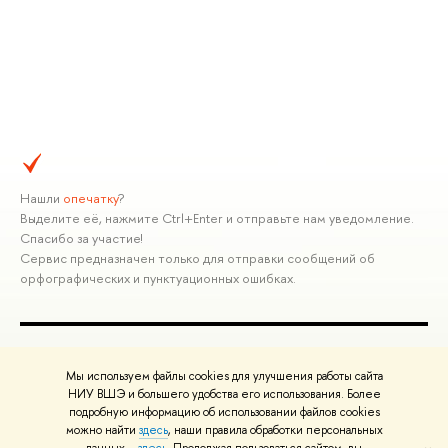
Нашли
опечатку
?
Выделите её, нажмите Ctrl+Enter и отправьте нам уведомление.
Спасибо за участие!
Сервис предназначен только для отправки сообщений об
орфографических и пунктуационных ошибках.
ПОЛЕЗНЫЕ ССЫЛКИ
Мы используем файлы cookies для улучшения работы сайта
Министерство науки и высшего образования РФ
НИУ ВШЭ и большего удобства его использования. Более
подробную информацию об использовании файлов cookies
Министерство просвещения РФ
можно найти
здесь
, наши правила обработки персональных
Массовые открытые онлайн-курсы