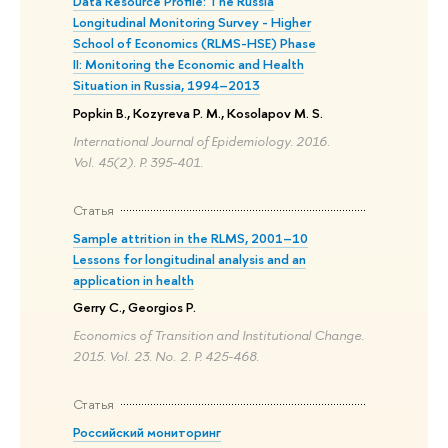
Data Resource Profile: The Russia
Longitudinal Monitoring Survey - Higher
School of Economics (RLMS-HSE) Phase
II: Monitoring the Economic and Health
Situation in Russia, 1994–2013
Popkin B., Kozyreva P. M., Kosolapov M. S.
International Journal of Epidemiology. 2016.
Vol. 45(2). P. 395-401.
Статья
Sample attrition in the RLMS, 2001–10
Lessons for longitudinal analysis and an
application in health
Gerry C., Georgios P.
Economics of Transition and Institutional Change.
2015. Vol. 23. No. 2. P. 425-468.
Статья
Российский мониторинг