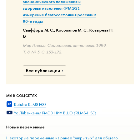
экономического положения и
здоровья населения (РМЭЗ):
измерение благосостояния россиян в
90-е годы
Сваффорд М. С., Косолапов М. С., Козырева П.
М.
Мир России: Социология, этнология. 1999.
Т. 8. № 3. С. 153-172.
Все публикации
МЫ В СОЦСЕТЯХ
Rutube RLMS HSE
YouTube-канал РМЭЗ НИУ ВШЭ (RLMS-HSE)
Новые переменные
Некоторые переменные из ранее "закрытых" для общего