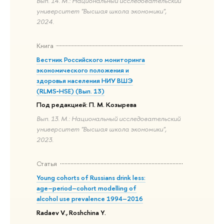
Вып. 14. М.: Национальный исследовательский
университет "Высшая школа экономики",
2024.
Книга
Вестник Российского мониторинга
экономического положения и
здоровья населения НИУ ВШЭ
(RLMS‑HSE) (Вып. 13)
Под редакцией: П. М. Козырева
Вып. 13. М.: Национальный исследовательский
университет "Высшая школа экономики",
2023.
Статья
Young cohorts of Russians drink less:
age–period–cohort modelling of
alcohol use prevalence 1994–2016
Radaev V., Roshchina Y.