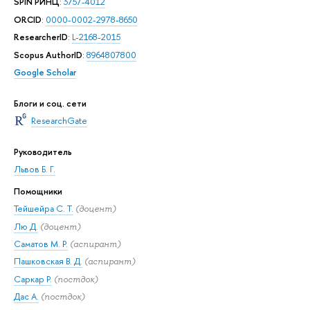
SPIN РИНЦ
:
3757-4012
ORCID
:
0000-0002-2978-8650
ResearcherID
:
L-2168-2015
Scopus AuthorID
:
8964807800
Google Scholar
Блоги и соц. сети
ResearchGate
Руководитель
Львов Б. Г.
Помощники
Тейшейра С. Т.
(доцент)
Лю Д.
(доцент)
Саматов М. Р.
(аспирант)
Пашковская В. Д.
(аспирант)
Саркар Р.
(постдок)
Дас А.
(постдок)