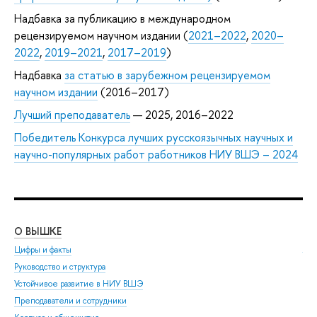
Надбавка за публикацию в международном
рецензируемом научном издании (
2021–2022
,
2020–
2022
,
2019–2021
,
2017–2019
)
Надбавка
за статью в зарубежном рецензируемом
научном издании
(2016–2017)
Лучший преподаватель
— 2025, 2016–2022
Победитель Конкурса лучших русскоязычных научных и
научно-популярных работ работников НИУ ВШЭ – 2024
О ВЫШКЕ
ОБ
Цифры и факты
Ли
Руководство и структура
Дов
Устойчивое развитие в НИУ ВШЭ
Ол
Преподаватели и сотрудники
При