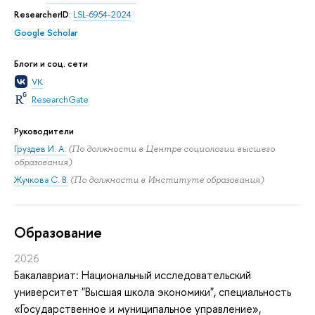
ResearcherID
:
LSL-6954-2024
Google Scholar
Блоги и соц. сети
VK
ResearchGate
Руководители
Груздев И. А.
(По должности в Центре социологии высшего
образования)
Жучкова С. В.
(По должности в Институте образования)
Oбразование
2026
Бакалавриат: Национальный исследовательский
университет "Высшая школа экономики", специальность
«Государственное и муниципальное управление»,