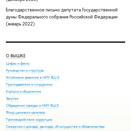
Благодарственное письмо депутата Государственной
думы Федерального собрания Российской Федерации
(январь 2022)
О ВЫШКЕ
ОБ
Цифры и факты
Ли
Руководство и структура
Дов
Устойчивое развитие в НИУ ВШЭ
Ол
Преподаватели и сотрудники
При
Корпуса и общежития
Вы
Закупки
При
Обращения граждан в НИУ ВШЭ
Асп
Фонд целевого капитала
Доп
Противодействие коррупции
Цен
Сведения о доходах, расходах, об имуществе и обязательствах
Биз