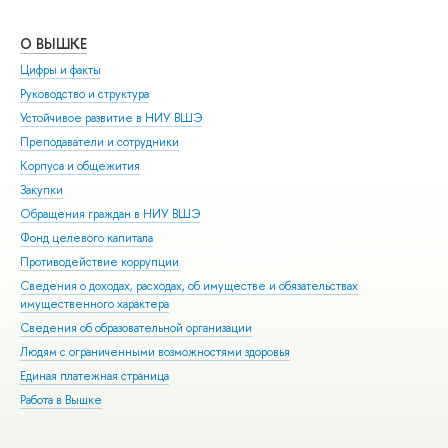
О ВЫШКЕ
ОБ
Цифры и факты
Ли
Руководство и структура
Дов
Устойчивое развитие в НИУ ВШЭ
Ол
Преподаватели и сотрудники
При
Корпуса и общежития
Вы
Закупки
При
Обращения граждан в НИУ ВШЭ
Асп
Фонд целевого капитала
Доп
Противодействие коррупции
Цен
Сведения о доходах, расходах, об имуществе и обязательствах
Биз
имущественного характера
Обр
Сведения об образовательной организации
Обр
Людям с ограниченными возможностями здоровья
Единая платежная страница
Работа в Вышке