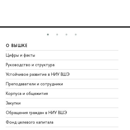
О ВЫШКЕ
О
Цифры и факты
Ли
Руководство и структура
До
Устойчивое развитие в НИУ ВШЭ
Ол
Преподаватели и сотрудники
Пр
Корпуса и общежития
Вы
Закупки
Пр
Обращения граждан в НИУ ВШЭ
Ас
Фонд целевого капитала
До