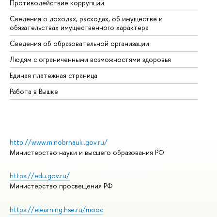
Противодействие коррупции
Це
Сведения о доходах, расходах, об имуществе и
Би
обязательствах имущественного характера
Об
Сведения об образовательной организации
Об
Людям с ограниченными возможностями здоровья
Единая платежная страница
Работа в Вышке
http://www.minobrnauki.gov.ru/
Министерство науки и высшего образования РФ
https://edu.gov.ru/
Министерство просвещения РФ
https://elearning.hse.ru/mooc