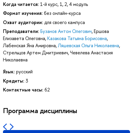
Когда читается:
1-й курс, 1, 2, 4 модуль
Формат изучения:
без онлайн-курса
Охват аудитории:
для своего кампуса
Преподаватели:
Бузанов Антон Олегович
,
Ершова
Елизавета Олеговна
,
Казакова Татьяна Борисовна
,
Лабенская Яна Амировна
,
Ляшевская Ольга Николаевна
,
Стрельцов Артем Дмитриевич
,
Чевелева Анастасия
Николаевна
Язык:
русский
Кредиты:
3
Контактные часы:
62
Программа дисциплины