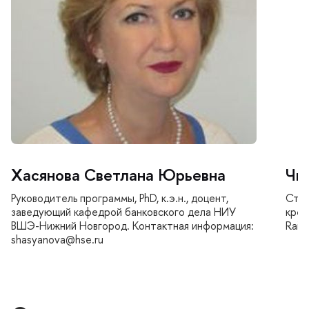
Хасянова Светлана Юрьевна
Чи
Руководитель программы, PhD, к.э.н., доцент,
Стар
заведующий кафедрой банковского дела НИУ
кред
ШЭ-Нижний Новгород. Контактная информация:
Raif
shasyanova@hse.ru