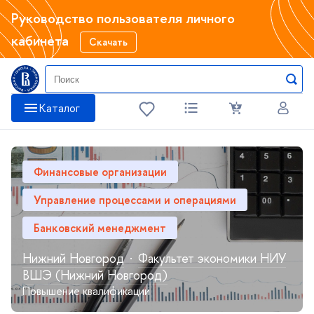
Руководство пользователя личного
кабинета
Скачать
Катало
Финансовые организации
Управление процессами и операциями
Банковский менеджмент
Нижний Новгород
·
Факультет экономики НИУ
ШЭ (Нижний Новгород)