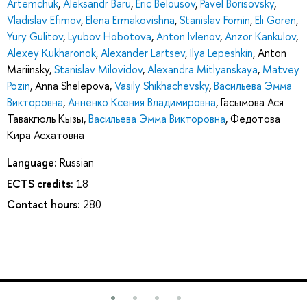
Artemchuk
,
Aleksandr Baru
,
Eric Belousov
,
Pavel Borisovsky
,
Vladislav Efimov
,
Elena Ermakovishna
,
Stanislav Fomin
,
Eli Goren
,
Yury Gulitov
,
Lyubov Hobotova
,
Anton Ivlenov
,
Anzor Kankulov
,
Alexey Kukharonok
,
Alexander Lartsev
,
Ilya Lepeshkin
,
Anton
Mariinsky
,
Stanislav Milovidov
,
Alexandra Mitlyanskaya
,
Matvey
Pozin
,
Anna Shelepova
,
Vasily Shikhachevsky
,
Васильева Эмма
Викторовна
,
Анненко Ксения Владимировна
,
Гасымова Ася
Тавакгюль Кызы
,
Васильева Эмма Викторовна
,
Федотова
Кира Асхатовна
Language:
Russian
ECTS credits:
18
Contact hours:
280