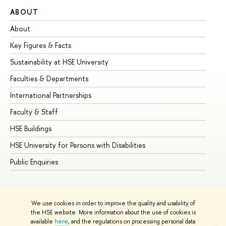
ABOUT
ST
About
Ad
Key Figures & Facts
Pr
Sustainability at HSE University
Un
Faculties & Departments
Gr
International Partnerships
Ex
Faculty & Staff
Su
HSE Buildings
Su
HSE University for Persons with Disabilities
Se
Public Enquiries
Bus
We use cookies in order to improve the quality and usability of
the HSE website. More information about the use of cookies is
available
here
, and the regulations on processing personal data