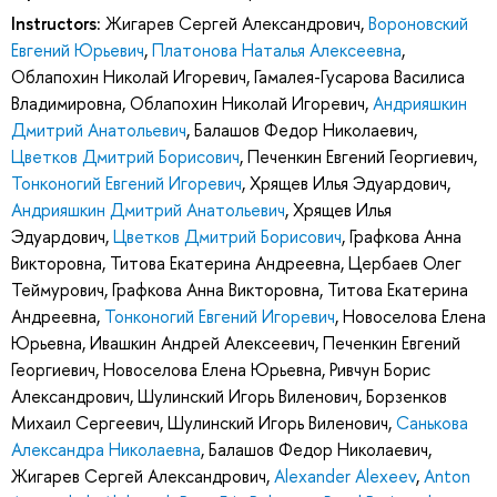
Instructors:
Жигарев Сергей Александрович
,
Вороновский
Евгений Юрьевич
,
Платонова Наталья Алексеевна
,
Облапохин Николай Игоревич
,
Гамалея-Гусарова Василиса
Владимировна
,
Облапохин Николай Игоревич
,
Андрияшкин
Дмитрий Анатольевич
,
Балашов Федор Николаевич
,
Цветков Дмитрий Борисович
,
Печенкин Евгений Георгиевич
,
Тонконогий Евгений Игоревич
,
Хрящев Илья Эдуардович
,
Андрияшкин Дмитрий Анатольевич
,
Хрящев Илья
Эдуардович
,
Цветков Дмитрий Борисович
,
Графкова Анна
Викторовна
,
Титова Екатерина Андреевна
,
Цербаев Олег
Теймурович
,
Графкова Анна Викторовна
,
Титова Екатерина
Андреевна
,
Тонконогий Евгений Игоревич
,
Новоселова Елена
Юрьевна
,
Ивашкин Андрей Алексеевич
,
Печенкин Евгений
Георгиевич
,
Новоселова Елена Юрьевна
,
Ривчун Борис
Александрович
,
Шулинский Игорь Виленович
,
Борзенков
Михаил Сергеевич
,
Шулинский Игорь Виленович
,
Санькова
Александра Николаевна
,
Балашов Федор Николаевич
,
Жигарев Сергей Александрович
,
Alexander Alexeev
,
Anton