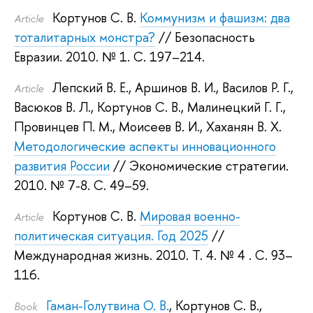
Кортунов С. В.
Коммунизм и фашизм: два
Article
тоталитарных монстра?
// Безопасность
Евразии. 2010.
№ 1. С. 197–214.
Лепский В. Е.
,
Аршинов В. И.
,
Василов Р. Г.
,
Article
Васюков В. Л.
,
Кортунов С. В.
,
Малинецкий Г. Г.
,
Провинцев П. М.
,
Моисеев В. И.
,
Хаханян В. Х.
Методологические аспекты инновационного
развития России
// Экономические стратегии.
2010.
№ 7-8. С. 49–59.
Кортунов С. В.
Мировая военно-
Article
политическая ситуация. Год 2025
//
Международная жизнь. 2010.
Т. 4. № 4 . С. 93–
116.
Гаман-Голутвина О. В.
,
Кортунов С. В.
,
Book