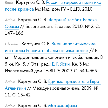
Кортунов С. В.
Россия в мировой политике
Book
после кризиса
М.: Изд. дом ГУ - ВШЭ, 2010.
Кортунов С. В.
Ядерный гамбит Барака
Article
Обамы
// Безопасность Евразии. 2010.
№ 2. С.
147–166.
Кортунов С. В.
Внешнеполитические
Сhapter
интересы России: глобальное измерение
// В
кн. : Модернизация экономики и глобализация: В
3 кн. Кн. 3.
/ Отв. ред.:
Е. Г. Ясин
.
Кн. 3 М.:
Издательский дом ГУ-ВШЭ, 2009.
С. 349–355.
Кортунов С. В.
Единые правила для Евро-
Article
Атлантики
// Международная жизнь. 2009.
№
11. С. 13–42.
Кортунов С. В.
Метаморфозы
Article