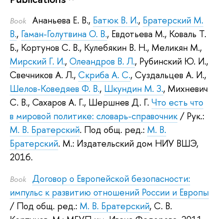
Ананьева Е. В.
,
Батюк В. И.
,
Братерский М.
Book
В.
,
Гаман-Голутвина О. В.
,
Евдотьева М.
,
Коваль Т.
Б.
,
Кортунов С. В.
,
Кулебякин В. Н.
,
Меликян М.
,
Мирский Г. И.
,
Олеандров В. Л.
,
Рубинский Ю. И.
,
Свечников А. Л.
,
Скриба А. С.
,
Суздальцев А. И.
,
Шелов-Коведяев Ф. В.
,
Шкундин М. З.
,
Михневич
С. В.
,
Сахаров А. Г.
,
Шершнев Д. Г.
Что есть что
в мировой политике: словарь-справочник
/ Рук.:
М. В. Братерский
.
Под общ. ред.:
М. В.
Братерский
.
М.: Издательский дом НИУ ВШЭ,
2016.
Договор о Европейской безопасности:
Book
импульс к развитию отношений России и Европы
/ Под общ. ред.:
М. В. Братерский
,
С. В.