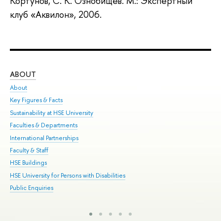
Кортунов
,
С. К. Ознобищев
.
М.: Экспертный
клуб «Аквилон», 2006.
ABOUT
ST
About
Adm
Key Figures & Facts
Pr
Sustainability at HSE University
Un
Faculties & Departments
Gr
International Partnerships
Ex
Faculty & Staff
Sum
HSE Buildings
Su
HSE University for Persons with Disabilities
Sem
Public Enquiries
Bus