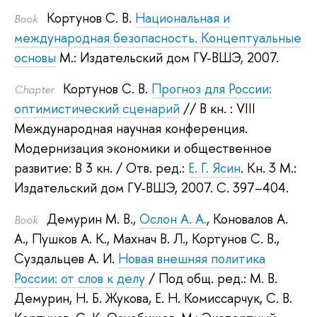
Кортунов С. В.
Национальная и
Book
международная безопасность. Концептуальные
основы
М.: Издательский дом ГУ-ВШЭ, 2007.
Кортунов С. В.
Прогноз для России:
Сhapter
оптимистический сценарий
// В кн. : VIII
Международная научная конференция.
Модернизация экономики и общественное
развитие: В 3 кн.
/ Отв. ред.:
Е. Г. Ясин
.
Кн. 3 М.:
Издательский дом ГУ-ВШЭ, 2007.
С. 397–404.
Демурин М. В.
,
Ослон А. А.
,
Коновалов А.
Book
А.
,
Пушков А. К.
,
Махнач В. Л.
,
Кортунов С. В.
,
Суздальцев А. И.
Новая внешняя политика
России: от слов к делу
/ Под общ. ред.:
М. В.
Демурин
,
Н. Б. Жукова
,
Е. Н. Комиссарчук
,
С. В.