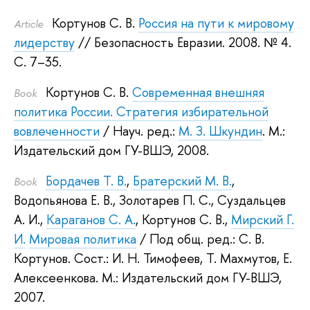
Кортунов С. В.
Россия на пути к мировому
Article
лидерству
// Безопасность Евразии. 2008.
№ 4.
С. 7–35.
Кортунов С. В.
Современная внешняя
Book
политика России. Стратегия избирательной
вовлеченности
/ Науч. ред.:
М. З. Шкундин
.
М.:
Издательский дом ГУ-ВШЭ, 2008.
Бордачев Т. В.
,
Братерский М. В.
,
Book
Водопьянова Е. В.
,
Золотарев П. С.
,
Суздальцев
А. И.
,
Караганов С. А.
,
Кортунов С. В.
,
Мирский Г.
И.
Мировая политика
/ Под общ. ред.:
С. В.
Кортунов
.
Сост.:
И. Н. Тимофеев
,
Т. Махмутов
,
Е.
Алексеенкова
.
М.: Издательский дом ГУ-ВШЭ,
2007.