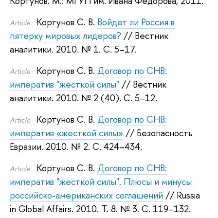
Кортунов
.
М.: МГУП им. Ивана Федорова, 2011.
Кортунов С. В.
Войдет ли Россия в
Article
пятерку мировых лидеров?
// Вестник
аналитики. 2010.
№ 1. С. 5–17.
Кортунов С. В.
Договор по СНВ:
Article
императив "жесткой силы"
// Вестник
аналитики. 2010.
№ 2 (40). С. 5–12.
Кортунов С. В.
Договор по СНВ:
Article
императив «жесткой силы»
// Безопасность
Евразии. 2010.
№ 2. С. 424–434.
Кортунов С. В.
Договор по СНВ:
Article
императив "жесткой силы". Плюсы и минусы
российско-американских соглашений
// Russia
in Global Affairs. 2010.
Т. 8. № 3. С. 119–132.