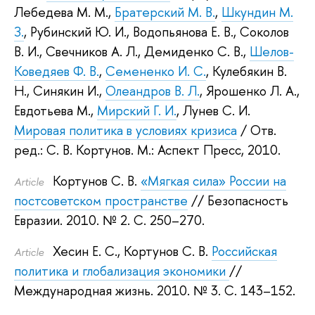
Лебедева М. М.
,
Братерский М. В.
,
Шкундин М.
З.
,
Рубинский Ю. И.
,
Водопьянова Е. В.
,
Соколов
В. И.
,
Свечников А. Л.
,
Демиденко С. В.
,
Шелов-
Коведяев Ф. В.
,
Семененко И. С.
,
Кулебякин В.
Н.
,
Синякин И.
,
Олеандров В. Л.
,
Ярошенко Л. А.
,
Евдотьева М.
,
Мирский Г. И.
,
Лунев С. И.
Мировая политика в условиях кризиса
/ Отв.
ред.:
С. В. Кортунов
.
М.: Аспект Пресс, 2010.
Кортунов С. В.
«Мягкая сила» России на
Article
постсоветском пространстве
// Безопасность
Евразии. 2010.
№ 2. С. 250–270.
Хесин Е. С.
,
Кортунов С. В.
Российская
Article
политика и глобализация экономики
//
Международная жизнь. 2010.
№ 3. С. 143–152.