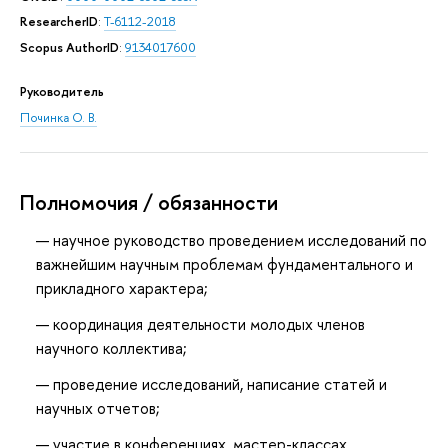
ResearcherID
:
T-6112-2018
Scopus AuthorID
:
9134017600
Руководитель
Починка О. В.
Полномочия / обязанности
научное руководство проведением исследований по
важнейшим научным проблемам фундаментального и
прикладного характера;
координация деятельности молодых членов
научного коллектива;
проведение исследований, написание статей и
научных отчетов;
участие в конференциях, мастер-классах,