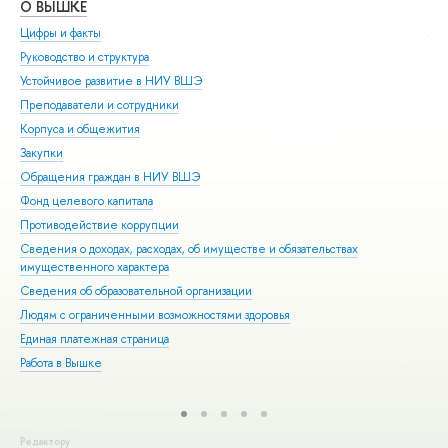
О ВЫШКЕ
ОБ
Цифры и факты
Ли
Руководство и структура
Дов
Устойчивое развитие в НИУ ВШЭ
Ол
Преподаватели и сотрудники
При
Корпуса и общежития
Вы
Закупки
При
Обращения граждан в НИУ ВШЭ
Асп
Фонд целевого капитала
Доп
Противодействие коррупции
Цен
Сведения о доходах, расходах, об имуществе и обязательствах
Биз
имущественного характера
Обр
Сведения об образовательной организации
Обр
Людям с ограниченными возможностями здоровья
Единая платежная страница
Работа в Вышке
Редактору