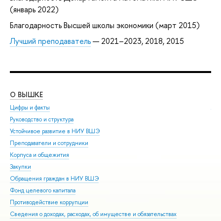
(январь 2022)
Благодарность Высшей школы экономики (март 2015)
Лучший преподаватель
— 2021–2023, 2018, 2015
О ВЫШКЕ
ОБ
Цифры и факты
Ли
Руководство и структура
Дов
Устойчивое развитие в НИУ ВШЭ
Ол
Преподаватели и сотрудники
При
Корпуса и общежития
Вы
Закупки
При
Обращения граждан в НИУ ВШЭ
Асп
Фонд целевого капитала
Доп
Противодействие коррупции
Цен
Сведения о доходах, расходах, об имуществе и обязательствах
Биз