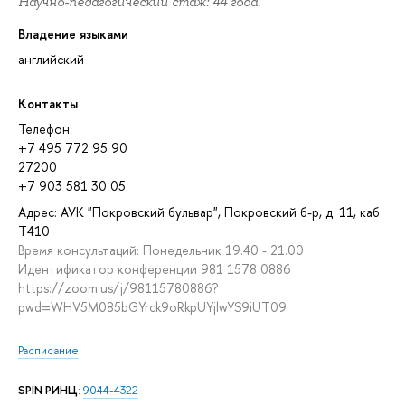
Научно-педагогический стаж: 44 года.
Владение языками
английский
Контакты
Телефон:
+7 495 772 95 90
27200
+7 903 581 30 05
Адрес: АУК "Покровский бульвар", Покровский б-р, д. 11, каб.
T410
Время консультаций: Понедельник 19.40 - 21.00
Идентификатор конференции 981 1578 0886
https://zoom.us/j/98115780886?
pwd=WHV5M085bGYrck9oRkpUYjlwYS9iUT09
Расписание
SPIN РИНЦ
:
9044-4322