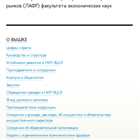
рынков (ЛАФР) факультета экономических наук
О ВЫШКЕ
ОБ
Цифры и факты
Ли
Руководство и структура
Дов
Устойчивое развитие в НИУ ВШЭ
Ол
Преподаватели и сотрудники
При
Корпуса и общежития
Вы
Закупки
При
Обращения граждан в НИУ ВШЭ
Асп
Фонд целевого капитала
Доп
Противодействие коррупции
Цен
Сведения о доходах, расходах, об имуществе и обязательствах
Биз
имущественного характера
Обр
Сведения об образовательной организации
Обр
Людям с ограниченными возможностями здоровья