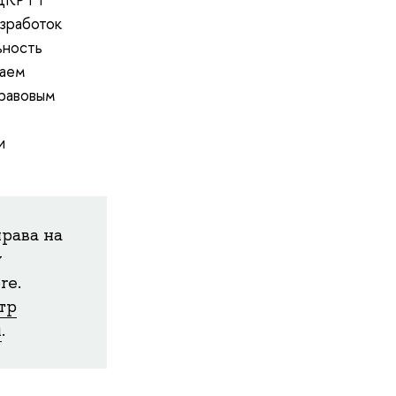
зработок
ьность
гаем
равовым
е
и
рава на
у
re.
тр
й
.