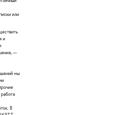
отличный
писки или
ществить
я и
и
шения, —
ашений мы
ии
прочие
 работа
ток. В
 ЦКРТТ