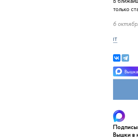
В ближайш
только ст
6 октября
IT
Подписыв
Вышки в 