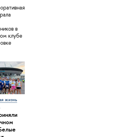
оративная
рала
ников в
ом клубе
овке
ая жизнь
т
риняли
очном
Белые
кт-