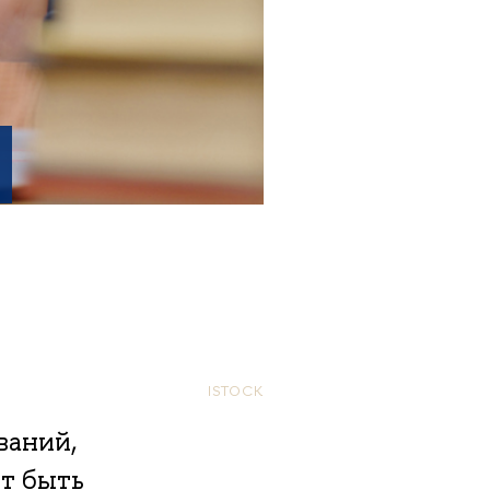
я
ISTOCK
ваний,
т быть