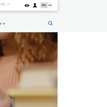
сти
РУС
EN
м