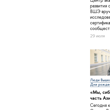
Центр ак
развития 
ВШЭ вруч
исследов
сертифика
сообщест
29 июля
Люди Вышк
Дни рожде
«Мы, сиб
часть Аз
Сегодня 