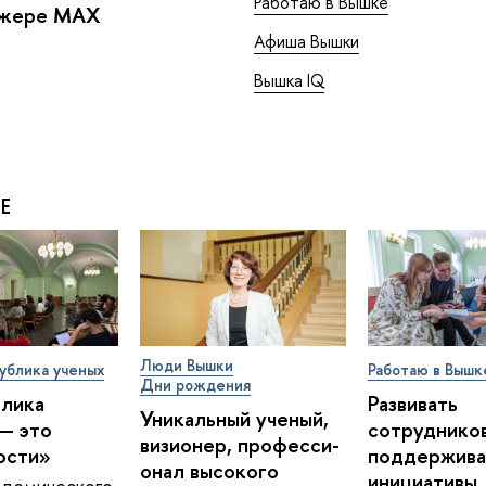
Работаю в Вышке
джере MAX
Афиша Вышки
Вышка IQ
Е
Люди Вышки
ублика ученых
Работаю в Вышк
Дни рождения
блика
Развивать
Уникальный ученый,
— это
сотрудников
визионер, про­фес­си­
ости»
поддержива
о­нал высокого
инициативы