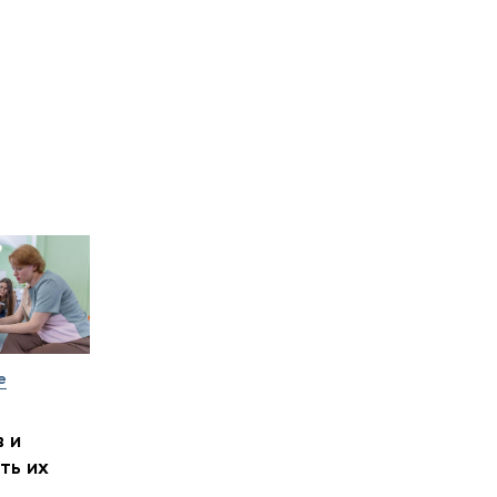
е
 и
ть их