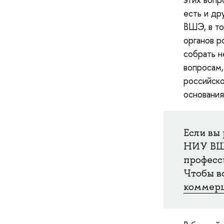
есть и др
ВШЭ, в то
органов р
собрать 
вопросам,
российско
основания
Если вы
НИУ ВШЭ
професс
Чтобы во
коммерц