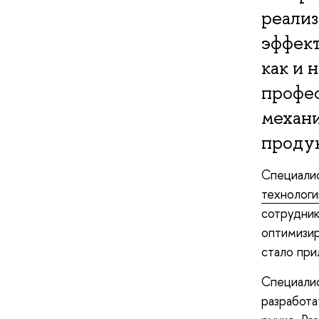
реализ
эффект
как и 
профес
механи
продук
Специали
технологи
сотрудни
оптимизир
стало пр
Специалис
разработа