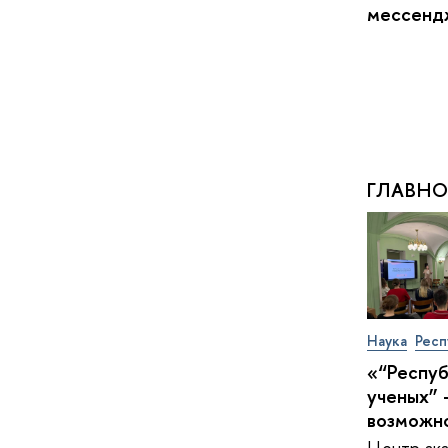
мессен
ГЛАВНО
Наука
Респ
«“Респу
ученых” 
возможн