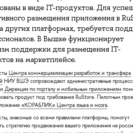
ованы в виде IT-продуктов. Для успе
ивного размещения приложения в RuS
на других платформах, требуется под
сионалов. В Вышке функционирует
зм поддержки для размещения IT-
тов на маркетплейсе.
сты
Центра коммерциализации разработок и трансфера
й
НИУ ВШЭ сопровождают административные процессы
ки
Дирекции по порталу и мобильным приложениям
пом
овать продукт под требования RuStore. Пилотным про
иложение
«КОРАБЛИК»
Центра языка и мозга
.
ты, знакомые со всеми правилами платформы, помогут
ть стратегию продвижения вашего приложения на росс