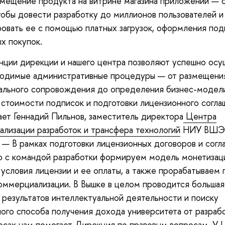
змещение продукта на витрине магазина приложений — 
тобы довести разработку до миллионов пользователей и
овать ее с помощью платных загрузок, оформления под
х покупок.
ции дирекции и нашего центра позволяют успешно осу
ходимые административные процедуры — от размещени
ального сопровождения до определения бизнес-модел
 стоимости подписок и подготовки лицензионного согла
ает Геннадий Пильнов, заместитель директора
Центра
лизации разработок и трансфера технологий
НИУ ВШЭ
— В рамках подготовки лицензионных договоров и согл
о с командой разработки формируем модель монетизац
 условия лицензии и ее оплаты, а также прорабатываем 
оммерциализации. В Вышке в целом проводится большая
 результатов интеллектуальной деятельности и поиску
ого способа получения дохода университета от разрабо
осах нам помогает
Дирекция по правовым вопросам
. У