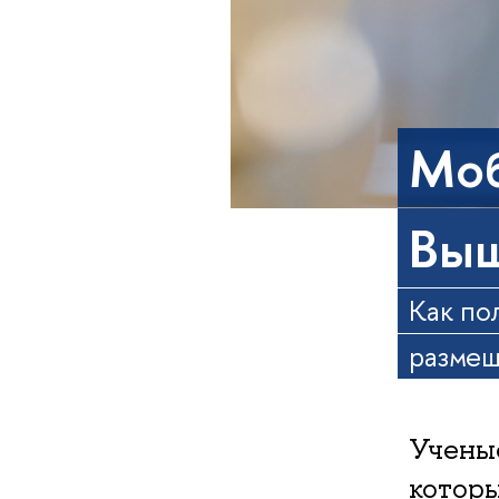
Моб
Выш
Как по
размещ
Учены
которы