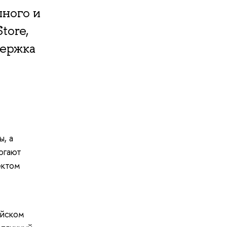
шного и
tore,
держка
, а
огают
ектом
ийском